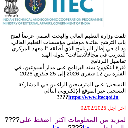
تلقت وزارة التعليم العالي والبحث العلمي عرضاً لفتح
باب الترشح لفائدة موظفي مؤسسات التعليم العالي،
وذلك في إطار البرنامج الذي أطلقه "المعهد المركزي
للتدريب في مجالالاتصالات" بدولة الهند
تفاصيل البرنامج
فترة التكوين: يمتد البرنامج على مدار أسبوعين، في
الفترة من 12 فيفري 2026 إلى 25 فيفري 2026
التسجيل: على المترشحين الراغبين في المشاركة
التسجيل عبر الموقع الإلكتروني التالي
????
https://www.itecgoi.in
02/02/2026
اخر اجل
????
لمزيد من المعلومات اكتر اضغط على
الروابط
هنا
???? و
هنا