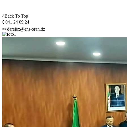
^Back To Top
🕻 041 24 09 24
✉ darelex@ens-oran.dz