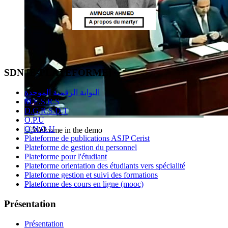
SDN [E-PLATEFORME]
البوابة الرقمية الموحدة
M.E.S.R.S
D.G.R.S.D.T
O.P.U
O.N.O.U
Plateforme de publications ASJP Cerist
Plateforme de gestion du personnel
Plateforme pour l'étudiant
Plateforme orientation des étudiants vers spécialité
Plateforme gestion et suivi des formations
Plateforme des cours en ligne (mooc)
Présentation
Présentation