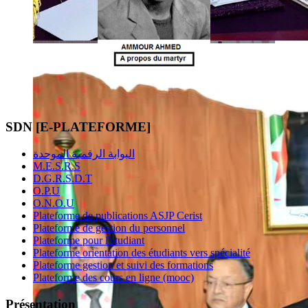
SDN [E-PLATEFORME]
البوابة الرقمية الموحدة
M.E.S.R.S
D.G.R.S.D.T
O.P.U
O.N.O.U
Plateforme de publications ASJP Cerist
Plateforme de gestion du personnel
Plateforme pour l'étudiant
Plateforme orientation des étudiants vers spécialité
Plateforme gestion et suivi des formations
Plateforme des cours en ligne (mooc)
Présentation