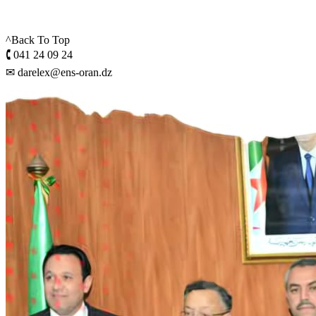
^Back To Top
🕻 041 24 09 24
✉ darelex@ens-oran.dz