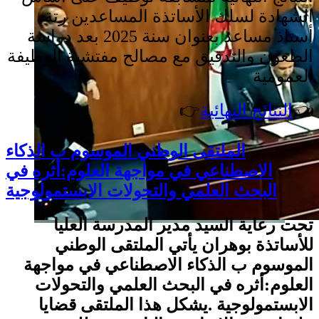
الشهادة لسلك الأساتذة المساعدين رتة
أستاذ مساعد بعنوان سنة 2025 بعد دراسة
الطعون والتدقيق مع
مصالح مفتشية الوظيفة
العمومية
👉
النتائج النهائية
👈
الملتقى الوطني الموسوم ب الذكاء
الاصطناعي في مواجهة العلوم:أثره في
البحث العلمي والتحولات الابستمولوجية
تحت رعاية السيد مدير المدرسة العليا
للأساتذة بوهران يأتي الملتقى الوطني
الموسوم ب الذكاء الاصطناعي في مواجهة
العلوم:أثره في البحث العلمي والتحولات
الابستمولوجية .يشكل هذا الملتقى قضايا