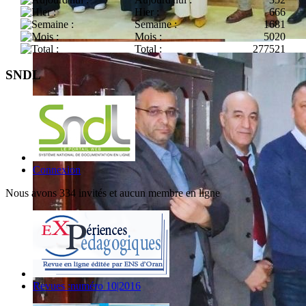
Hier :
666
Semaine :
1681
Mois :
5020
Total :
277521
SNDL
Connexion
Nous avons 334 invités et aucun membre en ligne
Revues :numéro 10|2016