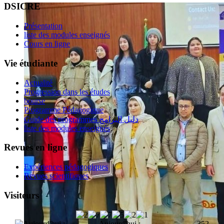
DSICRE
Présentation
liste des modules enseignés
Cours en ligne
Vie étudiante
Actualité
Progression dans les études
bourse
Programme Pédagogique
Guide des programmes دليل البرامج
liste des modules enseignés
Revues en ligne
Expériences pédagogiques
Revues scientifiques
Visiteurs
Aujourd'hui :
352