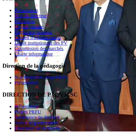
Présentation
Mot du directeur
Historique
Organigramme
Règlement intérieur
Conseil d'administration
Dépôt institutionnel des PV
Commission des marchés
Charte informatique
Direction de la pédagogie
Nos formations disponibles
Présentation
DIRECTION DE P.G & R.SC
Présentation
Projets PRFU
Soutenance de doctorat
Textes Réglementaires
laboratoire de recherche