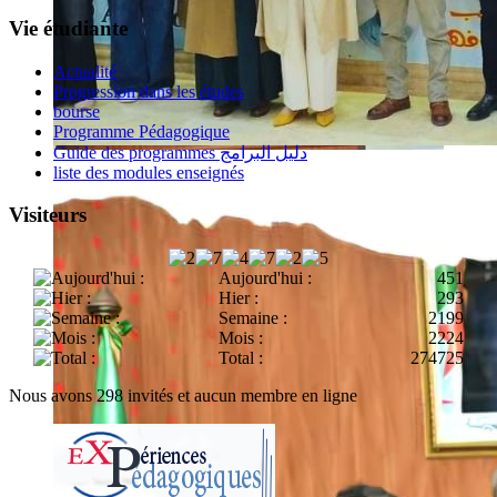
Vie étudiante
Actualité
Progression dans les études
bourse
Programme Pédagogique
Guide des programmes دليل البرامج
liste des modules enseignés
Visiteurs
Aujourd'hui :
451
Hier :
293
Semaine :
2199
Mois :
2224
Total :
274725
Nous avons 298 invités et aucun membre en ligne