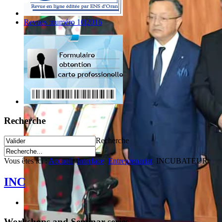
Revues :numéro 10|2016
Recherche
Recherche
Vous êtes ici :
Accueil
Interface
Entreprenariat
INCUBATEUR
INC
Workshops and Seminar series