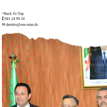
^Back To Top
🕻 041 24 09 24
✉ darelex@ens-oran.dz