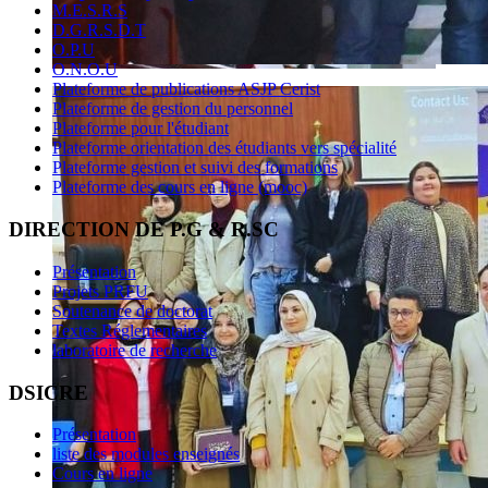
M.E.S.R.S
D.G.R.S.D.T
O.P.U
O.N.O.U
Plateforme de publications ASJP Cerist
Plateforme de gestion du personnel
Plateforme pour l'étudiant
Plateforme orientation des étudiants vers spécialité
Plateforme gestion et suivi des formations
Plateforme des cours en ligne (mooc)
DIRECTION DE P.G & R.SC
Présentation
Projets PRFU
Soutenance de doctorat
Textes Réglementaires
laboratoire de recherche
DSICRE
Présentation
liste des modules enseignés
Cours en ligne