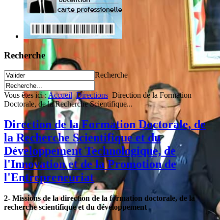
Recherche
Recherche
Vous êtes ici :
Accueil
Directions
Direction de la Formation
Doctorale, de la Recherche Scientifique...
Direction de la Formation Doctorale, de
la Recherche Scientifique et du
Développement Technologique, de
l'Innovation et de la Promotion de
l'Entrepreneuriat
2- Missions de la direction de la formation doctorale, de la
recherche scientifique et du développement