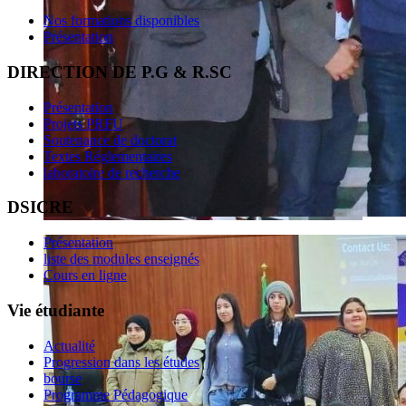
Nos formations disponibles
Présentation
DIRECTION DE P.G & R.SC
Présentation
Projets PRFU
Soutenance de doctorat
Textes Réglementaires
laboratoire de recherche
DSICRE
Présentation
liste des modules enseignés
Cours en ligne
Vie étudiante
Actualité
Progression dans les études
bourse
Programme Pédagogique