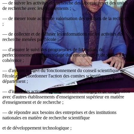
— de suivre les activités de recherche des laboratoires et des unités
de recherche avec les départements ;
— de mener toute action de valorisation des résultats de la recherche
;
— de collecter et de diffuser les informations sur les activités de
recherche menées par l'école ;
— d'assurer le suivi des programmes de formation, de
perfectionnement et de recyclage des enseignants et de veiller à leur
cohérence ;
— d'assurer le suivi du fonctionnement du conseil scientifique de
l'école et de coordonner l'action des comites scientifiques de
département ;
— d'initier des actions de promotion des échanges et de coopération
avec d'autres établissements d'enseignement supérieur en matière
d'enseignement et de recherche ;
— de répondre aux besoins des entreprises et des institutions
nationales en matière de recherche scientifique
et de développement technologique ;