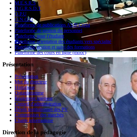
M.E.S.R.S
D.G.R.S.D.T
O.P.U
O.N.O.U
Plateforme de publications ASJP Cerist
Plateforme de gestion du personnel
Plateforme pour l'étudiant
Plateforme orientation des étudiants vers spécialité
Plateforme gestion et suivi des formations
Plateforme des cours en ligne (mooc)
Présentation
Présentation
Mot du directeur
Historique
Organigramme
Règlement intérieur
Conseil d'administration
Dépôt institutionnel des PV
Commission des marchés
Charte informatique
Direction de la pédagogie