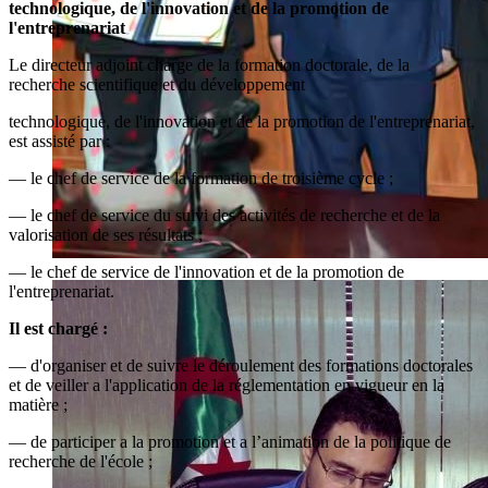
technologique, de l'innovation et de la promotion de
l'entreprenariat
Le directeur adjoint charge de la formation doctorale, de la
recherche scientifique et du développement
technologique, de l'innovation et de la promotion de l'entreprenariat,
est assisté par :
— le chef de service de la formation de troisième cycle ;
— le chef de service du suivi des activités de recherche et de la
valorisation de ses résultats ;
— le chef de service de l'innovation et de la promotion de
l'entreprenariat.
Il est chargé :
— d'organiser et de suivre le déroulement des formations doctorales
et de veiller a l'application de la réglementation en vigueur en la
matière ;
— de participer a la promotion et a l’animation de la politique de
recherche de l'école ;