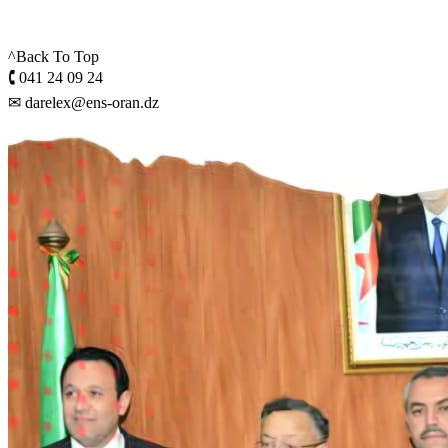
^Back To Top
🕻 041 24 09 24
✉ darelex@ens-oran.dz