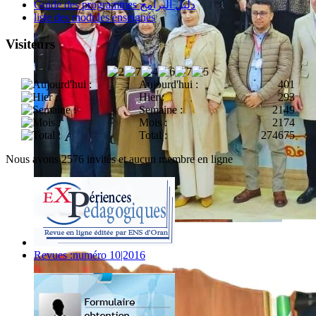
Guide des programmes دليل البرامج
liste des modules enseignés
Visiteurs
Aujourd'hui :
401
Hier :
293
Semaine :
2149
Mois :
2174
Total :
274675
Nous avons 2576 invités et aucun membre en ligne
Revues :numéro 10|2016