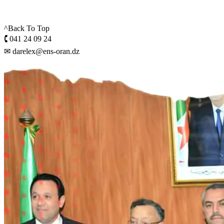
^Back To Top
🕻 041 24 09 24
✉ darelex@ens-oran.dz