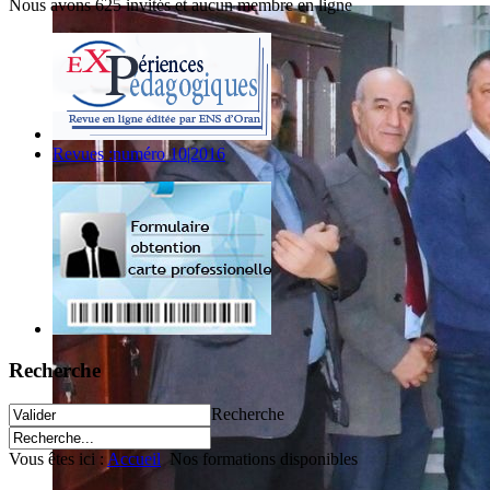
Nous avons 625 invités et aucun membre en ligne
Revues :numéro 10|2016
Recherche
Recherche
Vous êtes ici :
Accueil
Nos formations disponibles