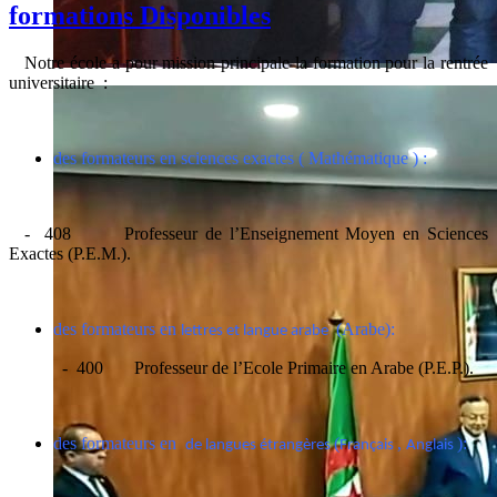
formations Disponibles
Notre école a pour mission principale la formation pour la rentrée
universitaire :
des formateurs en sciences exactes ( Mathématique ) :
- 408 Professeur de l’Enseignement Moyen en Sciences
Exactes (P.E.M.).
des formateurs en
(Arabe):
lettres et langue arabe
- 400 Professeur de l’Ecole Primaire en Arabe (P.E.P.).
des formateurs en
(
,
):
de langues étrangères
Français
Anglais