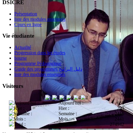
DSICRE
Présentation
liste des modules enseignés
Cours en ligne
Vie étudiante
Actualité
Progression dans les études
bourse
Programme Pédagogique
Guide des programmes دليل البرامج
liste des modules enseignés
Visiteurs
Aujourd'hui :
668
Hier :
293
Semaine :
2416
Mois :
2441
Total :
274942