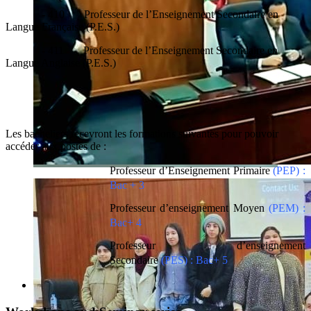
- 410 Professeur de l’Enseignement Secondaire en
Langue Française (P.E.S.)
- 411 Professeur de l’Enseignement Secondaire en
Langue Anglaise (P.E.S.)
Les bacheliers recevront les formations suivantes pour pouvoir
accéder aux postes de :
Professeur d’Enseignement Primaire
(
PEP
) :
Bac + 3
Professeur d’enseignement Moyen
(
PEM
) :
Bac+ 4
Professeur d’enseignement
Secondaire
(
PES
) : Bac+ 5