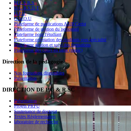
M.E.S.R.S
D.G.R.S.D.T
O.P.U
O.N.O.U
Plateforme de publications ASJP Cerist
Plateforme de gestion du personnel
Plateforme pour l'étudiant
Plateforme orientation des étudiants vers spécialité
Plateforme gestion et suivi des formations
Plateforme des cours en ligne (mooc)
Direction de la pédagogie
Nos formations disponibles
Présentation
DIRECTION DE P.G & R.SC
Présentation
Projets PRFU
Soutenance de doctorat
Textes Réglementaires
laboratoire de recherche