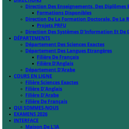
DIRECTIONS
Direction Des Enseignements, Des Diplômes 
Formations Disponibles
Direction De La Formation Doctorale, De La R
Projets PRFU
Direction Des Systèmes D'Information Et De 
DÉPARTEMENTS
Département Des Sciences Exactes
Département Des Langues Etrangères
Filière De Français
Filière D’Anglais
Département D’Arabe
COURS EN LIGNE
Filière Sciences Exactes
Filière D'Anglais
Filière D'Arabe
Filière De Français
QUI SOMMES-NOUS
EXAMENS 2026
INTERFACE
Maison De L'IA