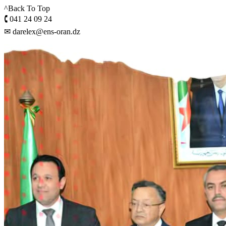
^Back To Top
🕻 041 24 09 24
✉ darelex@ens-oran.dz