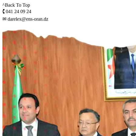
^Back To Top
🕻 041 24 09 24
✉ darelex@ens-oran.dz