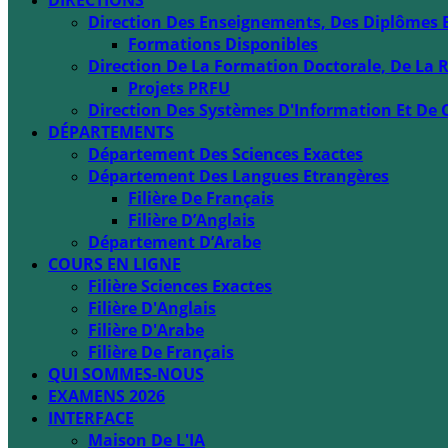
DIRECTIONS
Direction Des Enseignements, Des Diplômes 
Formations Disponibles
Direction De La Formation Doctorale, De La R
Projets PRFU
Direction Des Systèmes D'Information Et De 
DÉPARTEMENTS
Département Des Sciences Exactes
Département Des Langues Etrangères
Filière De Français
Filière D’Anglais
Département D’Arabe
COURS EN LIGNE
Filière Sciences Exactes
Filière D'Anglais
Filière D'Arabe
Filière De Français
QUI SOMMES-NOUS
EXAMENS 2026
INTERFACE
Maison De L'IA