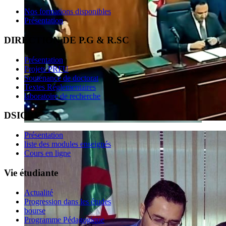
Nos formations disponibles
Présentation
DIRECTION DE P.G & R.SC
Présentation
Projets PRFU
Soutenance de doctorat
Textes Réglementaires
laboratoire de recherche
DSICRE
Présentation
liste des modules enseignés
Cours en ligne
Vie étudiante
Actualité
Progression dans les études
bourse
Programme Pédagogique