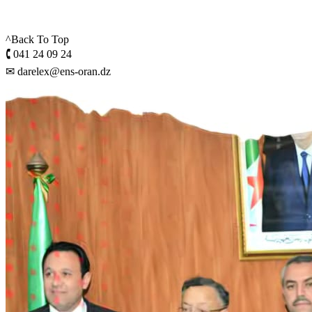
^Back To Top
🕻 041 24 09 24
✉ darelex@ens-oran.dz