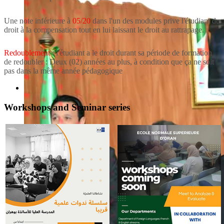
Une note inférieure à
05/20
dans l'un des modules prive l'étudiant du
droit à la compensation tout en lui laissant le droit au rattrapage.
Redoublement
: l'étudiant a le droit durant sa période de formation
de redoubler : Deux (02) années au plus, à condition que ça ne soit
pas dans la même année pédagogique
Workshops and Seminar series