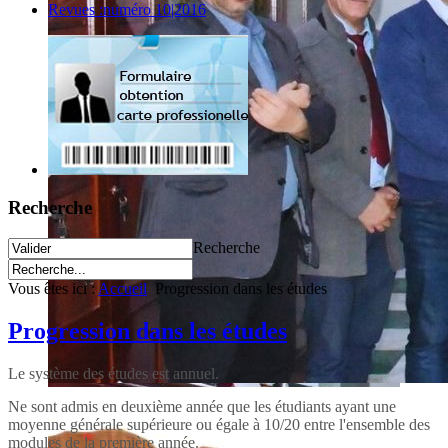
Revues :numéro 10|2016
Recherche
Recherche
Vous êtes ici :
Accueil
Progression dans les études
Progression dans les études
Le système des études est annuel.
Ne sont admis en deuxième année que les étudiants ayant une
moyenne générale supérieure ou égale à 10/20 entre l'ensemble des
modules de la première année.