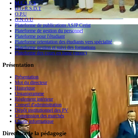
M.E.S.R.S
D.G.R.S.D.T
O.P.U
O.N.O.U
Plateforme de publications ASJP Cerist
Plateforme de gestion du personnel
Plateforme pour l'étudiant
Plateforme orientation des étudiants vers spécialité
Plateforme gestion et suivi des formations
Plateforme des cours en ligne (mooc)
Présentation
Présentation
Mot du directeur
Historique
Organigramme
Règlement intérieur
Conseil d'administration
Dépôt institutionnel des PV
Commission des marchés
Charte informatique
Direction de la pédagogie