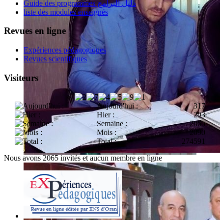
Guide des programmes دليل البرامج
liste des modules enseignés
Revues en ligne
Expériences pédagogiques
Revues scientifiques
Visiteurs
Aujourd'hui :
317
Hier :
293
Semaine :
2065
Mois :
2090
Total :
274591
Nous avons 2065 invités et aucun membre en ligne