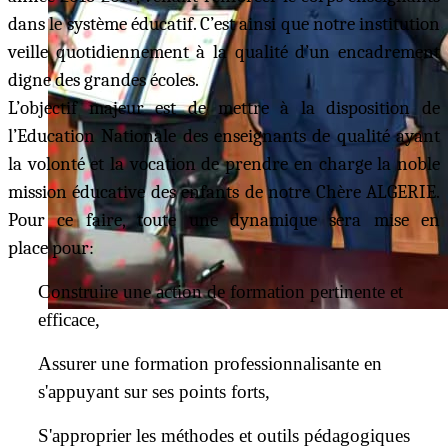
dans le système éducatif. C’est ainsi que notre institution
veille quotidiennement à la qualité d’un encadrement
digne des grandes écoles.
L’objectif majeur est de mettre à la disposition de
l’Education Nationale des enseignants de qualité ayant
la volonté et la vocation de prendre en charge la noble
mission éducative des enfants de notre Chère ALGERIE.
Pour ce faire, toute une dynamique sera mise en
place pour:
Construire une action de formation pertinente et
efficace,
Assurer une formation professionnalisante en
s'appuyant sur ses points forts,
S'approprier les méthodes et outils pédagogiques