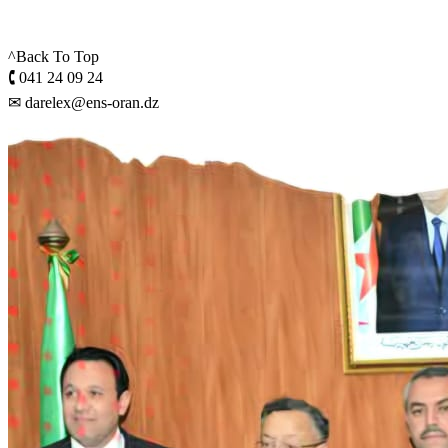
^Back To Top
🕻 041 24 09 24
✉ darelex@ens-oran.dz