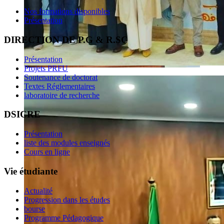
Nos formations disponibles
Présentation
DIRECTION DE P.G & R.SC
Présentation
Projets PRFU
Soutenance de doctorat
Textes Réglementaires
laboratoire de recherche
DSICRE
Présentation
liste des modules enseignés
Cours en ligne
Vie étudiante
Actualité
Progression dans les études
bourse
Programme Pédagogique