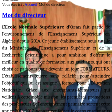
Vous êtes ici :
Accueil
Mot du directeur
Mot du directeur
L’Ecole Normale Supérieure d’Oran
fait partie de
l’environnement de l’Enseignement Supérieur en
Algérie depuis 2014. Ce jeune établissement sous tutelle
du Ministère de l’Enseignement Supérieur et de la
Recherche Scientifique a pour ambition d’offrir le
meilleur en qualité de formation aux étudiants, qui ont
choisi ce parcours pour devenir un jour FORMATEURS.
L’établissement œuvre sans relâche pour atteindre
l’objectif qui lui est assigné : former pour l’Education
Nationale. Grâce aux enseignants-formateurs qui
veillent à cette noble mission, les premières promotions
des professeurs de l’enseignement primaire sortent cette
année 2016-2017, venant renforcer le corps enseignants