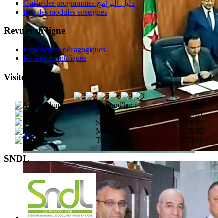
Guide des programmes دليل البرامج
liste des modules enseignés
Revues en ligne
Expériences pédagogiques
Revues scientifiques
Visiteurs
Aujourd'hui :
668
Hier :
751
Semaine :
3167
Mois :
3192
Total :
275693
SNDL