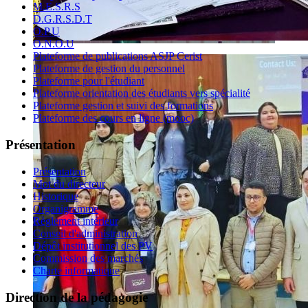
M.E.S.R.S
D.G.R.S.D.T
O.P.U
O.N.O.U
Plateforme de publications ASJP Cerist
Plateforme de gestion du personnel
Plateforme pour l'étudiant
Plateforme orientation des étudiants vers spécialité
Plateforme gestion et suivi des formations
Plateforme des cours en ligne (mooc)
Présentation
Présentation
Mot du directeur
Historique
Organigramme
Règlement intérieur
Conseil d'administration
Dépôt institutionnel des PV
Commission des marchés
Charte informatique
Direction de la pédagogie