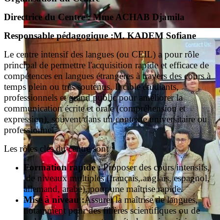
Directrice du Centre : Mme ACHAB Djamila
Responsable pédagogique :M. KADEM Sofiane
Le centre intensif des langues (ou CEIL) a pour rôle
principal de permettre l'acquisition rapide et efficace de
compétences en langues étrangères à travers des cours à
temps plein ou très soutenus. Il cible étudiants,
professionnels et grand public pour améliorer la
communication écrite et orale (compréhension et
expression), souvent dans un contexte universitaire ou
professionnel.
Les rôles clés du centre sont :
Formation rapide :
Proposer des cours intensifs,
de niveaux multiples (français, anglais, espagnol,
allemand, arabe), pour une maîtrise rapide.
Mise à niveau :
Assurer la maîtrise de langues,
notamment pour des filières scientifiques ou de