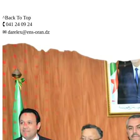
^Back To Top
🕻 041 24 09 24
✉ darelex@ens-oran.dz