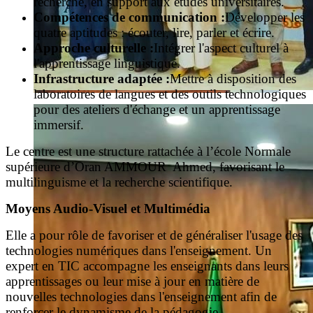
recherche, en support aux études universitaires.
Compétences de communication :
Développer les
quatre aptitudes : écouter, lire, parler et écrire.
Approche culturelle :
Intégrer l'aspect culturel à
l'apprentissage linguistique.
Infrastructure adaptée :
Mettre à disposition des
laboratoires de langues et des outils technologiques
pour des ateliers d'échange et un apprentissage
immersif.
Le centre est une structure rattachée à l’école Normale
supérieure d’Oran AMMOUR Ahmed, favorisant le
multilinguisme et la recherche scientifique.
Moyens Audio-Visuel et Multimédia
Elle a pour rôle de favoriser et de généraliser l'usage des
technologies numériques dans l'enseignement. Un
expert en TIC accompagne les enseignants dans leurs
apprentissages ou leur mise à jour en matière de
nouvelles technologies dans l'enseignement afin de
renforcer le dynamisme de la pédagogie.