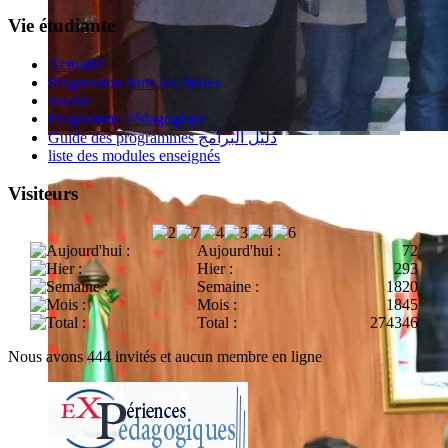
Vie étudiante
Actualité
Progression dans les études
bourse
Programme Pédagogique
Guide des programmes دليل البرامج
liste des modules enseignés
Visiteurs
Aujourd'hui :
72
Hier :
293
Semaine :
1820
Mois :
1845
Total :
274346
Nous avons 444 invités et aucun membre en ligne