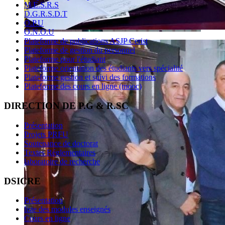
M.E.S.R.S
D.G.R.S.D.T
O.P.U
O.N.O.U
Plateforme de publications ASJP Cerist
Plateforme de gestion du personnel
Plateforme pour l'étudiant
Plateforme orientation des étudiants vers spécialité
Plateforme gestion et suivi des formations
Plateforme des cours en ligne (mooc)
DIRECTION DE P.G & R.SC
Présentation
Projets PRFU
Soutenance de doctorat
Textes Réglementaires
laboratoire de recherche
DSICRE
Présentation
liste des modules enseignés
Cours en ligne