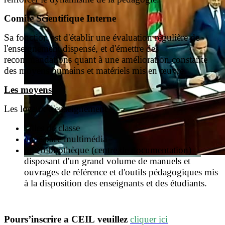
Comité Scientifique Interne
Sa fonction est d'établir une évaluation régulière de
l'enseignement dispensé, et d'émettre des
recommandations quant à une amélioration constante
des moyens humains et matériels mis en œuvre.
Les moyens
Les locaux d'enseignement
salles de classe
un espace multimédia
une bibliothèque (centre de documentation)
disposant d'un grand volume de manuels et
ouvrages de référence et d'outils pédagogiques mis
à la disposition des enseignants et des étudiants.
Pour
s’inscrire a CEIL veuillez
cliquer
ici