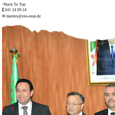
^Back To Top
🕻 041 24 09 24
✉ darelex@ens-oran.dz