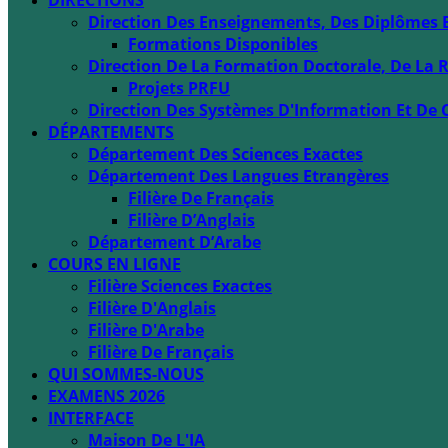
DIRECTIONS
Direction Des Enseignements, Des Diplômes 
Formations Disponibles
Direction De La Formation Doctorale, De La R
Projets PRFU
Direction Des Systèmes D'Information Et De 
DÉPARTEMENTS
Département Des Sciences Exactes
Département Des Langues Etrangères
Filière De Français
Filière D’Anglais
Département D’Arabe
COURS EN LIGNE
Filière Sciences Exactes
Filière D'Anglais
Filière D'Arabe
Filière De Français
QUI SOMMES-NOUS
EXAMENS 2026
INTERFACE
Maison De L'IA