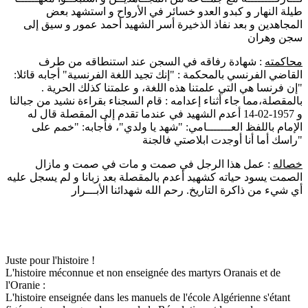
طيلة النهار و كبدو العدو خسائر في الأرواح و استشهد بعض
المجاهدين و بعد نفاذ الذخيرة أسر الشهيد أحمد عمور و سيق إلى
سجن وهران
محاكمته
: شهادة رفاقه في السجن عند استنطاقه من طرف
القاضي الفرنسي بالمحكمة : "إنك تجيد اللغة الفرنسية" أجابه قائلا:
"إن فرنسا هي التي علمتنا هذه اللغة، و علمتنا كذلك الحرية .
بالمقصلة،مما جاء أثناء إعدامه : قام السجناء بقراءة نشيد من جبالنا
و 1957-02-14 أعدم الشهيد في عندما تقدم إلى المقصلة قال له
الإمام باللفظ العـــــــامي: "شهد يا ولدي"، فأجابه: "خمم على
راسك أما أنا أوجدت ابلاصتي فالجنة"
خصاله
: عمل هذا الرجل في صمت و مات في صمت و مازال
الصمت يسود حياته كشهيد أعدم بالمقصلة بعد زبانا و لم يسجل عليه
أي شيء من ذاكرة التاريخ. رحم الله شهدائنا الأبـــرار
Juste pour l'histoire !
L'histoire méconnue et non enseignée des martyrs Oranais et de
l'Oranie :
L'histoire enseignée dans les manuels de l'école Algérienne s'étant