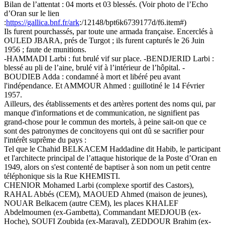
Bilan de l’attentat : 04 morts et 03 blessés. (Voir photo de l’Echo
d’Oran sur le lien
:
https://gallica.bnf.fr/ark
:/12148/bpt6k6739177d/f6.item#)
Ils furent pourchassés, par toute une armada française. Encerclés à
OULED JBARA, prés de Turgot ; ils furent capturés le 26 Juin
1956 ; faute de munitions.
-HAMMADI Larbi : fut brulé vif sur place. -BENDJERID Larbi :
blessé au pli de l’aine, brulé vif à l’intérieur de l’hôpital. -
BOUDIEB Adda : condamné à mort et libéré peu avant
l'indépendance. Et AMMOUR Ahmed : guillotiné le 14 Février
1957.
Ailleurs, des établissements et des artères portent des noms qui, par
manque d'informations et de communication, ne signifient pas
grand-chose pour le commun des mortels, à peine sait-on que ce
sont des patronymes de concitoyens qui ont dû se sacrifier pour
l'intérêt suprême du pays :
Tel que le Chahid BELKACEM Haddadine dit Habib, le participant
et l'architecte principal de l’attaque historique de la Poste d’Oran en
1949, alors on s'est contenté de baptiser à son nom un petit centre
téléphonique sis la Rue KHEMISTI.
CHENIOR Mohamed Larbi (complexe sportif des Castors),
RAHAL Abbés (CEM), MAOUED Ahmed (maison de jeunes),
NOUAR Belkacem (autre CEM), les places KHALEF
Abdelmoumen (ex-Gambetta), Commandant MEDJOUB (ex-
Hoche), SOUFI Zoubida (ex-Maraval), ZEDDOUR Brahim (ex-