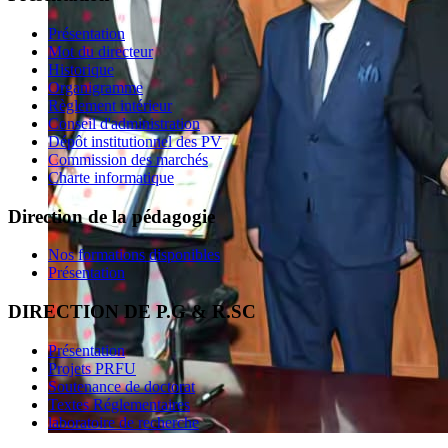
Présentation
Mot du directeur
Historique
Organigramme
Règlement intérieur
Conseil d'administration
Dépôt institutionnel des PV
Commission des marchés
Charte informatique
Direction de la pédagogie
Nos formations disponibles
Présentation
DIRECTION DE P.G & R.SC
Présentation
Projets PRFU
Soutenance de doctorat
Textes Réglementaires
laboratoire de recherche