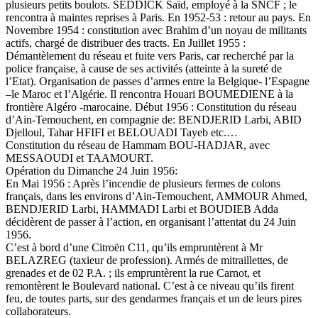
plusieurs petits boulots. SEDDICK Saïd, employé à la SNCF ; le
rencontra à maintes reprises à Paris. En 1952-53 : retour au pays. En
Novembre 1954 : constitution avec Brahim d’un noyau de militants
actifs, chargé de distribuer des tracts. En Juillet 1955 :
Démantèlement du réseau et fuite vers Paris, car recherché par la
police française, à cause de ses activités (atteinte à la sureté de
l’Etat). Organisation de passes d’armes entre la Belgique- l’Espagne
–le Maroc et l’Algérie. Il rencontra Houari BOUMEDIENE à la
frontière Algéro -marocaine. Début 1956 : Constitution du réseau
d’Ain-Temouchent, en compagnie de: BENDJERID Larbi, ABID
Djelloul, Tahar HFIFI et BELOUADI Tayeb etc.…
Constitution du réseau de Hammam BOU-HADJAR, avec
MESSAOUDI et TAAMOURT.
Opération du Dimanche 24 Juin 1956:
En Mai 1956 : Après l’incendie de plusieurs fermes de colons
français, dans les environs d’Ain-Temouchent, AMMOUR Ahmed,
BENDJERID Larbi, HAMMADI Larbi et BOUDIEB Adda
décidèrent de passer à l’action, en organisant l’attentat du 24 Juin
1956.
C’est à bord d’une Citroën C11, qu’ils empruntèrent à Mr
BELAZREG (taxieur de profession). Armés de mitraillettes, de
grenades et de 02 P.A. ; ils empruntèrent la rue Carnot, et
remontèrent le Boulevard national. C’est à ce niveau qu’ils firent
feu, de toutes parts, sur des gendarmes français et un de leurs pires
collaborateurs.