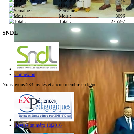
Hier :
751
Semaine :
3071
Mois :
3096
Total :
275597
SNDL
Connexion
Nous avons 533 invités et aucun membre en ligne
Revues :numéro 10|2016