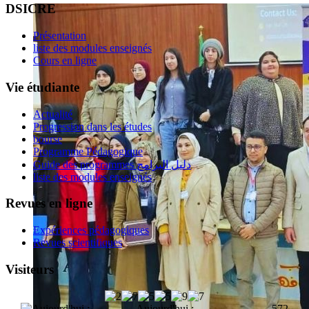
DSICRE
Présentation
liste des modules enseignés
Cours en ligne
Vie étudiante
Actualité
Progression dans les études
bourse
Programme Pédagogique
Guide des programmes دليل البرامج
liste des modules enseignés
Revues en ligne
Expériences pédagogiques
Revues scientifiques
Visiteurs
Aujourd'hui :
572