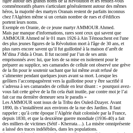
figée autour des grands noms de la Révolution et les rendez-vous
commémoratifs phares s'articulant généralement autour des mêmes
héros, la majorité des martyrs Oranais restent de parfaits inconnus
chez l'Algérien même si un certain nombre de rues et d'édifices
portent leurs noms.
Exemple en Oranie, de ce jeune martyr AMMOUR Ahmed.
Mais par manque d'informations, rares sont ceux qui savent que
AMMOUR Ahmed né le 01 mars 1926 à Ain Témouchent est l'une
des plus jeunes figures de la Révolution mort à l'âge de 30 ans, et
plus rares encore savent qu’il fut guillotiné à la maison d’arrêt de
M’dina J’dida à Oran. Il fut raconté par l’un de ses amis
emprisonnés avec lui, que lors de sa mise en isolement pour le
préparer au supplice, ses camarades de cellule ont observé une grève
de la fin pour le soutenir sachant que lui même avait refusé de
s’alimenter pendant quelques jours avant sa mort. Lorsque les
geôliers l’accompagnèrent vers la guillotine pour y être sacrifié il
s’adressa à ses camarades de cellule en leur disant : « pourquoi avez-
vous fait cette grève de la fin cela était inutile, par contre moi je l’ai
fait car ma dernière demeure sera le paradis »
Les AMMOUR sont issus de la Tribu des Ouled-Dzayer. Avant
1890, ils s’installèrent aux environs de la rue des Jardins. Il faut
rappeler ; qu’à cette époque l’Algérie était colonisée par la France,
depuis 1830, et que la deuxième guerre mondiale (1936-40) a fait
des milliers de victimes (Sétif - Kherrata…). La misère omniprésente
a laissé des traces indélébiles, dans les populations.