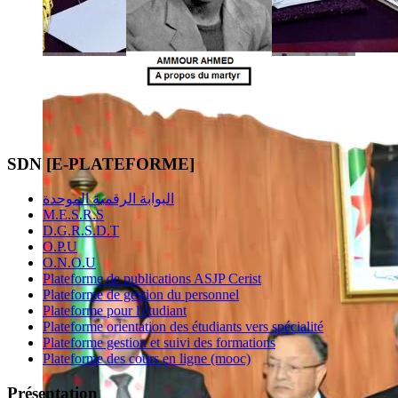
SDN [E-PLATEFORME]
البوابة الرقمية الموحدة
M.E.S.R.S
D.G.R.S.D.T
O.P.U
O.N.O.U
Plateforme de publications ASJP Cerist
Plateforme de gestion du personnel
Plateforme pour l'étudiant
Plateforme orientation des étudiants vers spécialité
Plateforme gestion et suivi des formations
Plateforme des cours en ligne (mooc)
Présentation