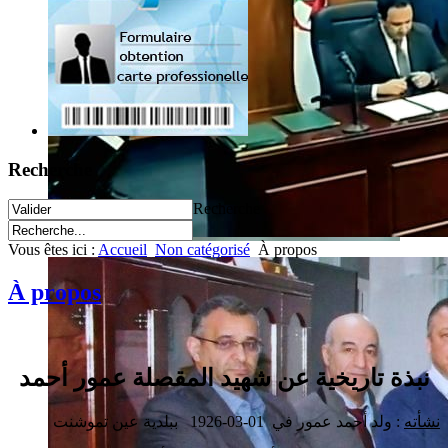
Recherche
Recherche
Vous êtes ici :
Accueil
Non catégorisé
À propos
À propos
نبذة تاريخية عن شهيد المقصلة عمور أحمد
نشأته
: ولد أحمد عمور في 01-03-1926 ببلدية عين تموشنت