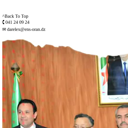
^Back To Top
🕻 041 24 09 24
✉ darelex@ens-oran.dz