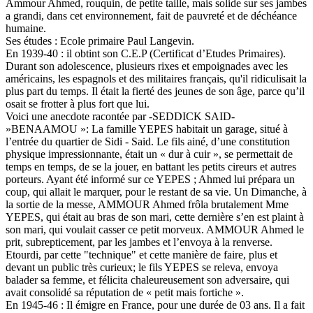
Ammour Ahmed, rouquin, de petite taille, mais solide sur ses jambes
a grandi, dans cet environnement, fait de pauvreté et de déchéance
humaine.
Ses études : Ecole primaire Paul Langevin.
En 1939-40 : il obtint son C.E.P (Certificat d’Etudes Primaires).
Durant son adolescence, plusieurs rixes et empoignades avec les
américains, les espagnols et des militaires français, qu'il ridiculisait la
plus part du temps. Il était la fierté des jeunes de son âge, parce qu’il
osait se frotter à plus fort que lui.
Voici une anecdote racontée par -SEDDICK SAID-
»BENAAMOU »: La famille YEPES habitait un garage, situé à
l’entrée du quartier de Sidi - Said. Le fils ainé, d’une constitution
physique impressionnante, était un « dur à cuir », se permettait de
temps en temps, de se la jouer, en battant les petits cireurs et autres
porteurs. Ayant été informé sur ce YEPES ; Ahmed lui prépara un
coup, qui allait le marquer, pour le restant de sa vie. Un Dimanche, à
la sortie de la messe, AMMOUR Ahmed frôla brutalement Mme
YEPES, qui était au bras de son mari, cette dernière s’en est plaint à
son mari, qui voulait casser ce petit morveux. AMMOUR Ahmed le
prit, subrepticement, par les jambes et l’envoya à la renverse.
Etourdi, par cette "technique" et cette manière de faire, plus et
devant un public très curieux; le fils YEPES se releva, envoya
balader sa femme, et félicita chaleureusement son adversaire, qui
avait consolidé sa réputation de « petit mais fortiche ».
En 1945-46 : Il émigre en France, pour une durée de 03 ans. Il a fait