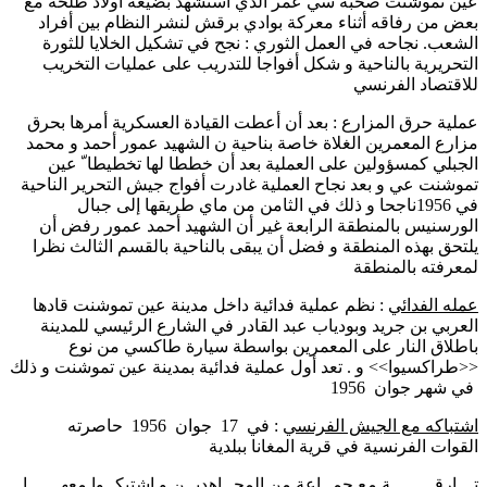
عين تموشنت صحبة سي عمر الذي استشهد بضيعة أولاد طلحة مع
بعض من رفاقه أثناء معركة بوادي برقش لنشر النظام بين أفراد
الشعب. نجاحه في العمل الثوري : نجح في تشكيل الخلايا للثورة
التحريرية بالناحية و شكل أفواجا للتدريب على عمليات التخريب
للاقتصاد الفرنسي
عملية حرق المزارع : بعد أن أعطت القيادة العسكرية أمرها بحرق
مزارع المعمرين الغلاة خاصة بناحية ن الشهيد عمور أحمد و محمد
الجبلي كمسؤولين على العملية بعد أن خططا لها تخطيطا ّ عين
تموشنت عي و بعد نجاح العملية غادرت أفواج جيش التحرير الناحية
في 1956ناجحا و ذلك في الثامن من ماي طريقها إلى جبال
الورسنيس بالمنطقة الرابعة غير أن الشهيد أحمد عمور رفض أن
يلتحق بهذه المنطقة و فضل أن يبقى بالناحية بالقسم الثالث نظرا
لمعرفته بالمنطقة
عمله الفدائي
: نظم عملية فدائية داخل مدينة عين تموشنت قادها
العربي بن جريد وبودياب عبد القادر في الشارع الرئيسي للمدينة
باطلاق النار على المعمرين بواسطة سيارة طاكسي من نوع
<<طراكسيوا>> و . تعد أول عملية فدائية بمدينة عين تموشنت و ذلك
في شهر جوان 1956
اشتباكه مع الجيش الفرنسي
: في 17
جوان
1956 حاصرته
القوات الفرنسية في قرية المغانا ببلدية
تـــارقــــــــة مع جمــاعة من المجــاهديــن و اشتبكــوا معهــــــا