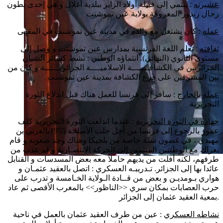
عشيرته
: ينتمي إلى قبيلة أولاد الزاير ببلدية أغلال و هي إحدى بطون
رجال زيدور المعروفة بولاية عين تموشنت
عمله
: كان يشتغل مع والده في مدينة عين تموشنت في المقهى
ثقافته
: تعلم اللغة الفرنسية بمدارس عين تموشنت و وصل إلى
مستوى الثانوي (النهائي). انتماؤه الوطني : نشط كسائر الشبان
الجزائريين في الكشافـــــــة الاسلاميــــة الجزائريــــــة و كان من
بين المشرفين على فرع الكشافة بمدينة عين تموشنت
عمله بالخارج
: سافر إلى فرنسا للعمل هناك قبل اندلاع الثورة
التحريرية
جهاده في الثورة التحريرية
: عندما اندلعت الثورة التحريرية كلف
عمور بالرجوع إلى فرنسا من أجل جلب الأسلحة 1955بالعربي بن
مهيدي ، في غضون سنة خاصة من بلجيكا وهناك وجد صعوبة و قام
بعراك مع الوطنيين المنتمين إلى الحركة الانتصـارية و قد عذب من
طرفهم، لكنه أفلت من يديهم حاملا معه بعض المسدسات و القنابل
عائدا بها إلى الجزائر. تـدريبـه العسكري : اتصل بالعقيد عثمـان و
هواري بـومديـن و بعض من قــادة الـولاية الخـامسة و تدرب على
حرب العصابات بمكان سري <<الناظور>> بالمغرب الأقصى ثم عاد
بمعية العقيد عثمان إلى الجزائر.
نشاطه العسكري
: عين من طرف العقيد عثمان بالعمل في ناحية