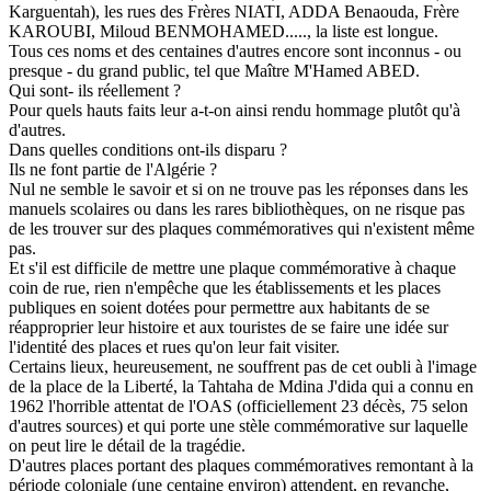
Karguentah), les rues des Frères NIATI, ADDA Benaouda, Frère
KAROUBI, Miloud BENMOHAMED....., la liste est longue.
Tous ces noms et des centaines d'autres encore sont inconnus - ou
presque - du grand public, tel que Maître M'Hamed ABED.
Qui sont- ils réellement ?
Pour quels hauts faits leur a-t-on ainsi rendu hommage plutôt qu'à
d'autres.
Dans quelles conditions ont-ils disparu ?
Ils ne font partie de l'Algérie ?
Nul ne semble le savoir et si on ne trouve pas les réponses dans les
manuels scolaires ou dans les rares bibliothèques, on ne risque pas
de les trouver sur des plaques commémoratives qui n'existent même
pas.
Et s'il est difficile de mettre une plaque commémorative à chaque
coin de rue, rien n'empêche que les établissements et les places
publiques en soient dotées pour permettre aux habitants de se
réapproprier leur histoire et aux touristes de se faire une idée sur
l'identité des places et rues qu'on leur fait visiter.
Certains lieux, heureusement, ne souffrent pas de cet oubli à l'image
de la place de la Liberté, la Tahtaha de Mdina J'dida qui a connu en
1962 l'horrible attentat de l'OAS (officiellement 23 décès, 75 selon
d'autres sources) et qui porte une stèle commémorative sur laquelle
on peut lire le détail de la tragédie.
D'autres places portant des plaques commémoratives remontant à la
période coloniale (une centaine environ) attendent, en revanche,