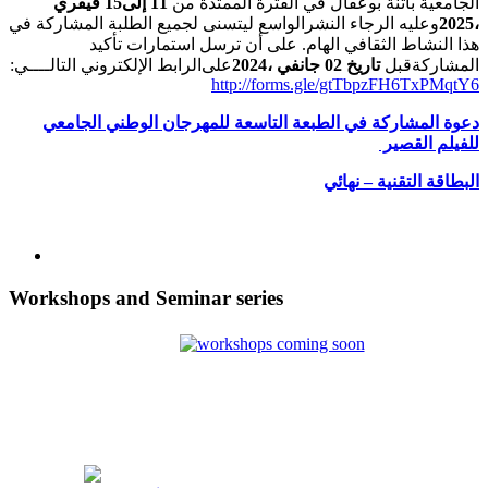
الجامعية باتنة بوعقال في الفترة الممتدة من
11 إلى15 فيفري
الواسع ليتسنى لجميع الطلبة المشاركة في
وعليه الرجاء النشر
،2025
هذا النشاط الثقافي الهام. على أن ترسل استمارات تأكيد
:
الرابط الإلكتروني التالــــي
على
تاريخ 02 جانفي ،2024
قبل
المشاركة
http://forms.gle/gtTbpzFH6TxPMqtY6
دعوة المشاركة في الطبعة التاسعة للمهرجان الوطني الجامعي
للفيلم القصير
البطاقة التقنية – نهائي
Workshops and Seminar series