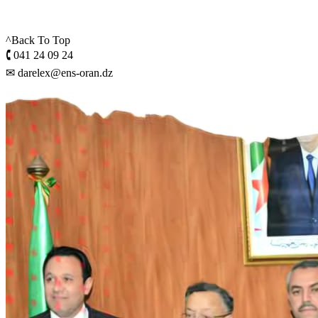
^Back To Top
🕻 041 24 09 24
✉ darelex@ens-oran.dz