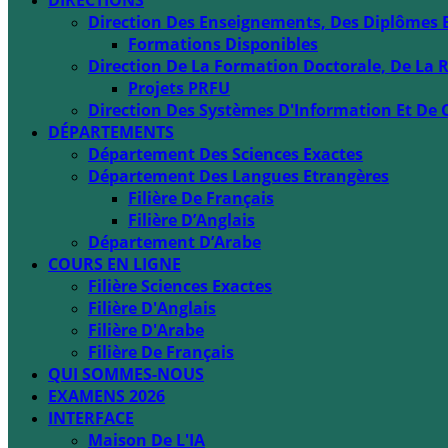
DIRECTIONS
Direction Des Enseignements, Des Diplômes 
Formations Disponibles
Direction De La Formation Doctorale, De La R
Projets PRFU
Direction Des Systèmes D'Information Et De 
DÉPARTEMENTS
Département Des Sciences Exactes
Département Des Langues Etrangères
Filière De Français
Filière D’Anglais
Département D’Arabe
COURS EN LIGNE
Filière Sciences Exactes
Filière D'Anglais
Filière D'Arabe
Filière De Français
QUI SOMMES-NOUS
EXAMENS 2026
INTERFACE
Maison De L'IA