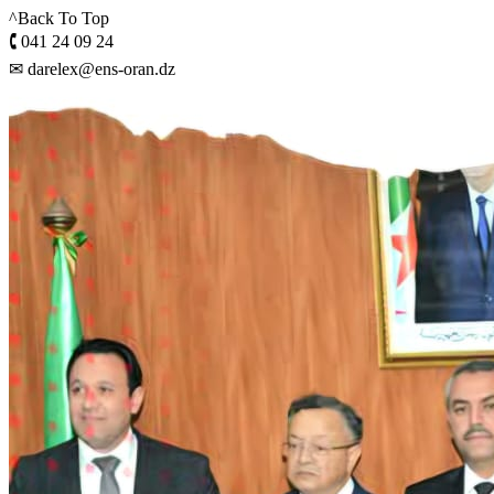
^Back To Top
🕻 041 24 09 24
✉ darelex@ens-oran.dz