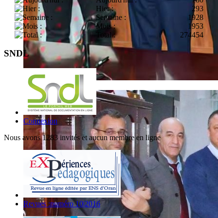
Hier :
293
Semaine :
1928
Mois :
1953
Total :
274454
SNDL
Connexion
Nous avons 1283 invités et aucun membre en ligne
Revues :numéro 10|2016