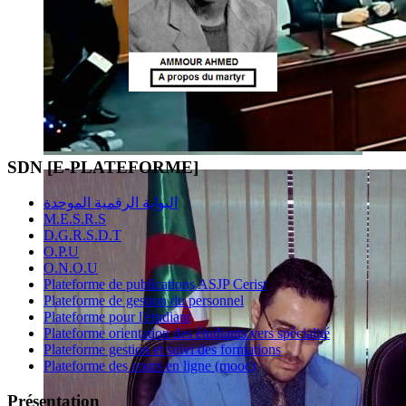
SDN [E-PLATEFORME]
البوابة الرقمية الموحدة
M.E.S.R.S
D.G.R.S.D.T
O.P.U
O.N.O.U
Plateforme de publications ASJP Cerist
Plateforme de gestion du personnel
Plateforme pour l'étudiant
Plateforme orientation des étudiants vers spécialité
Plateforme gestion et suivi des formations
Plateforme des cours en ligne (mooc)
Présentation