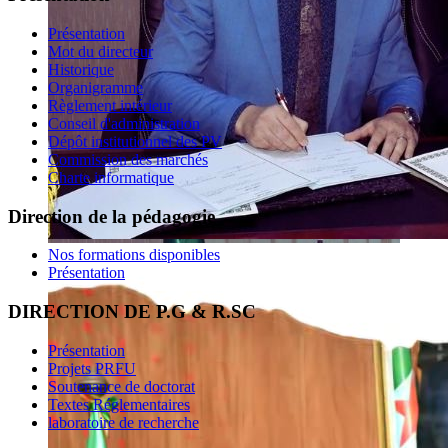
Présentation
Mot du directeur
Historique
Organigramme
Règlement intérieur
Conseil d'administration
Dépôt institutionnel des PV
Commission des marchés
Charte informatique
Direction de la pédagogie
Nos formations disponibles
Présentation
DIRECTION DE P.G & R.SC
Présentation
Projets PRFU
Soutenance de doctorat
Textes Réglementaires
laboratoire de recherche