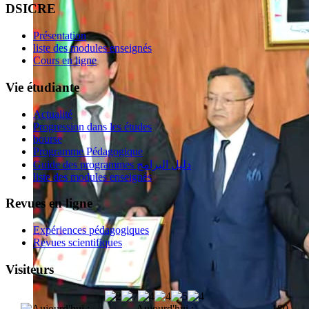
DSICRE
Présentation
liste des modules enseignés
Cours en ligne
Vie étudiante
Actualité
Progression dans les études
bourse
Programme Pédagogique
Guide des programmes دليل البرامج
liste des modules enseignés
Revues en ligne
Expériences pédagogiques
Revues scientifiques
Visiteurs
Aujourd'hui :
180