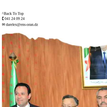
^Back To Top
🕻 041 24 09 24
✉ darelex@ens-oran.dz