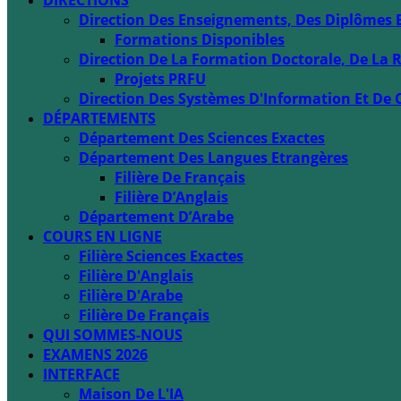
DIRECTIONS
Direction Des Enseignements, Des Diplômes 
Formations Disponibles
Direction De La Formation Doctorale, De La R
Projets PRFU
Direction Des Systèmes D'Information Et De 
DÉPARTEMENTS
Département Des Sciences Exactes
Département Des Langues Etrangères
Filière De Français
Filière D’Anglais
Département D’Arabe
COURS EN LIGNE
Filière Sciences Exactes
Filière D'Anglais
Filière D'Arabe
Filière De Français
QUI SOMMES-NOUS
EXAMENS 2026
INTERFACE
Maison De L'IA