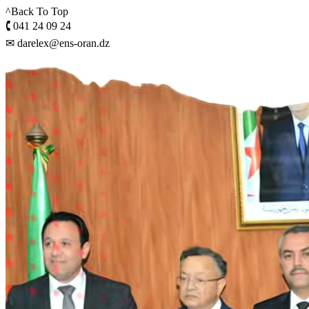
^Back To Top
🕻 041 24 09 24
✉ darelex@ens-oran.dz