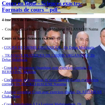
Cours en ligne - Sciences exactes-
Formats de cours " pdf"
4 ème PES de l'informatique
- Cours de Génie logiciel , MCB Madame BELAYACHI Naima
Cours en ligne - Sciences exactes
-
COURS DE CHIMIE ORGANIQUE ,Dr Dehar Mokhtaria
- TRAVAUX PRATIQUES DE CHIMIE ORGANIQUE ,Dr
Dehar Mokhtaria
-
Cours de Mécanique Quantique avec exercices corrigés, Dr
BERRAHAL Mokhtar
-
Cinématique et dynamique du point matériel (Cours et exercices
corrigés),Dr. BOUKLI-HACENE Nassima
-
Analyse complexe Cours avec exercices résolus, Dr. AITEMRAR
Chaka Amel
-
Cours Introduction A La Logique Mathématique ,Dr.