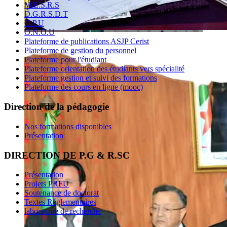
M.E.S.R.S
D.G.R.S.D.T
O.P.U
O.N.O.U
Plateforme de publications ASJP Cerist
Plateforme de gestion du personnel
Plateforme pour l'étudiant
Plateforme orientation des étudiants vers spécialité
Plateforme gestion et suivi des formations
Plateforme des cours en ligne (mooc)
Direction de la pédagogie
Nos formations disponibles
Présentation
DIRECTION DE P.G & R.SC
Présentation
Projets PRFU
Soutenance de doctorat
Textes Réglementaires
laboratoire de recherche