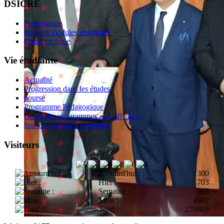
DSICRE
Présentation
liste des modules enseignés
Cours en ligne
Vie étudiante
Actualité
Progression dans les études
bourse
Programme Pédagogique
Guide des programmes دليل البرامج
liste des modules enseignés
Visiteurs
Aujourd'hui :
300
Hier :
703
Semaine :
963
Mois :
4302
Total :
276803