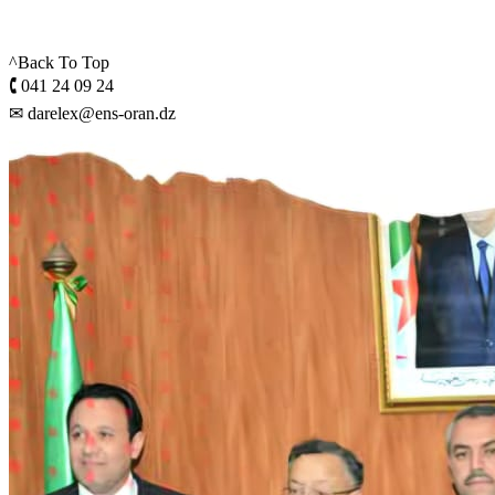
^Back To Top
🕻 041 24 09 24
✉ darelex@ens-oran.dz