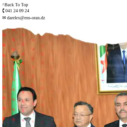
^Back To Top
🕻 041 24 09 24
✉ darelex@ens-oran.dz