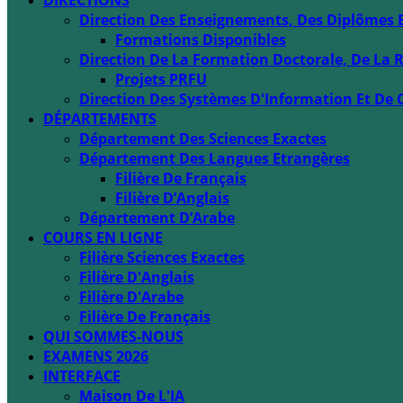
DIRECTIONS
Direction Des Enseignements, Des Diplômes 
Formations Disponibles
Direction De La Formation Doctorale, De La R
Projets PRFU
Direction Des Systèmes D'Information Et De 
DÉPARTEMENTS
Département Des Sciences Exactes
Département Des Langues Etrangères
Filière De Français
Filière D’Anglais
Département D’Arabe
COURS EN LIGNE
Filière Sciences Exactes
Filière D'Anglais
Filière D'Arabe
Filière De Français
QUI SOMMES-NOUS
EXAMENS 2026
INTERFACE
Maison De L'IA