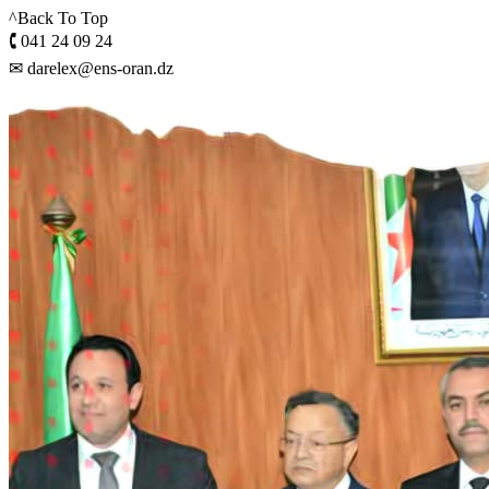
^Back To Top
🕻 041 24 09 24
✉ darelex@ens-oran.dz