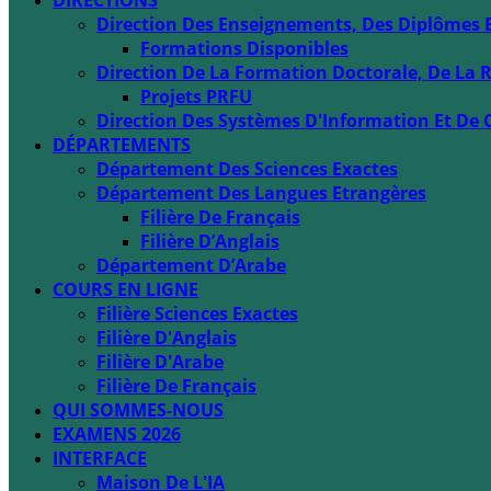
DIRECTIONS
Direction Des Enseignements, Des Diplômes 
Formations Disponibles
Direction De La Formation Doctorale, De La R
Projets PRFU
Direction Des Systèmes D'Information Et De 
DÉPARTEMENTS
Département Des Sciences Exactes
Département Des Langues Etrangères
Filière De Français
Filière D’Anglais
Département D’Arabe
COURS EN LIGNE
Filière Sciences Exactes
Filière D'Anglais
Filière D'Arabe
Filière De Français
QUI SOMMES-NOUS
EXAMENS 2026
INTERFACE
Maison De L'IA