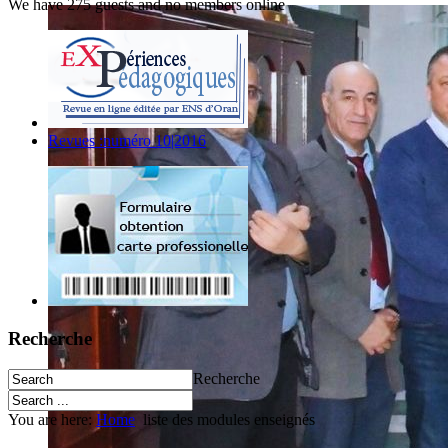
We have 275 guests and no members online
Revues :numéro 10|2016
Recherche
Recherche
You are here:
Home
liste des modules enseignés