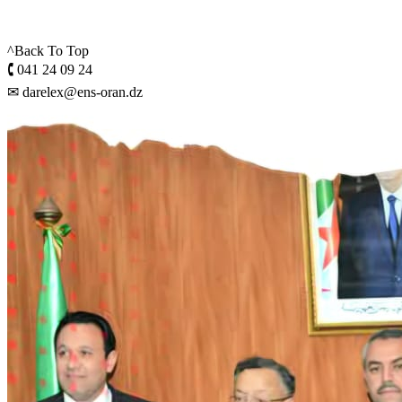
^Back To Top
🕻 041 24 09 24
✉ darelex@ens-oran.dz