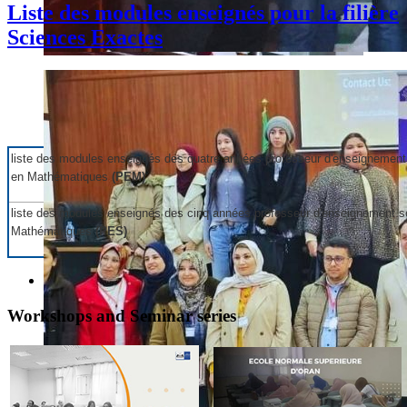
Liste des modules enseignés pour la filière
Sciences Exactes
liste des modules enseignés des quatre années professeur d'enseignemen
en Mathématiques
(PEM)
liste des modules enseignés
des cinq années professeur d'enseignement s
Mathématiques
(PES)
Workshops and Seminar series