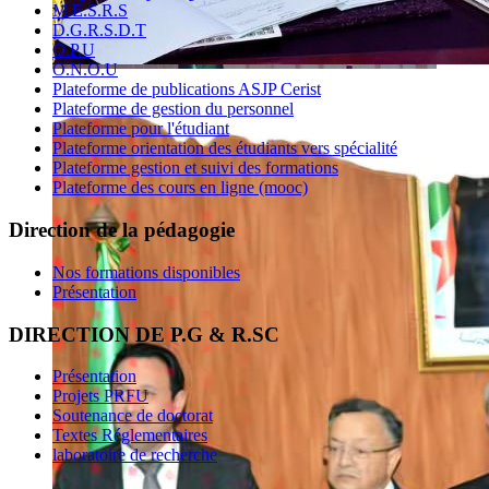
M.E.S.R.S
D.G.R.S.D.T
O.P.U
O.N.O.U
Plateforme de publications ASJP Cerist
Plateforme de gestion du personnel
Plateforme pour l'étudiant
Plateforme orientation des étudiants vers spécialité
Plateforme gestion et suivi des formations
Plateforme des cours en ligne (mooc)
Direction de la pédagogie
Nos formations disponibles
Présentation
DIRECTION DE P.G & R.SC
Présentation
Projets PRFU
Soutenance de doctorat
Textes Réglementaires
laboratoire de recherche