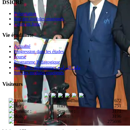
DSICRE
Présentation
liste des modules enseignés
Cours en ligne
Vie étudiante
Actualité
Progression dans les études
bourse
Programme Pédagogique
Guide des programmes دليل البرامج
liste des modules enseignés
Visiteurs
Aujourd'hui :
672
Hier :
751
Semaine :
3171
Mois :
3196
Total :
275696