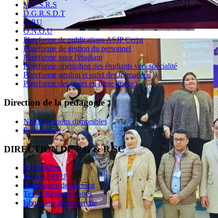
M.E.S.R.S
D.G.R.S.D.T
O.P.U
O.N.O.U
Plateforme de publications ASJP Cerist
Plateforme de gestion du personnel
Plateforme pour l'étudiant
Plateforme orientation des étudiants vers spécialité
Plateforme gestion et suivi des formations
Plateforme des cours en ligne (mooc)
Direction de la pédagogie
Nos formations disponibles
Présentation
DIRECTION DE P.G & R.SC
Présentation
Projets PRFU
Soutenance de doctorat
Textes Réglementaires
laboratoire de recherche