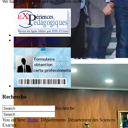
We have 1224 guests and no members online
Revues :numéro 10|2016
Recherche
Recherche
You are here:
Home
Départements
Département des Sciences
Exactes