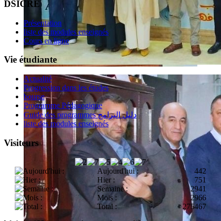
DSICRE
Présentation
liste des modules enseignés
Cours en ligne
Vie étudiante
Actualité
Progression dans les études
bourse
Programme Pédagogique
Guide des programmes دليل البرامج
liste des modules enseignés
Visiteurs
Aujourd'hui :
442
Hier :
751
Semaine :
2941
Mois :
2966
Total :
275467