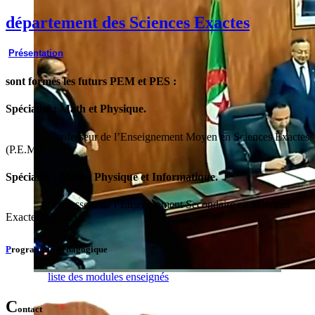
département des Sciences Exactes
P
résentation
sont formés les futurs PEM et PES :
Spécialité : Math et Physique.
- Professeur de l’Enseignement Moyen en Sciences Exactes
(P.E.M.)
Spécialité : Math , Physique et Informatique
.
- Professeur de l’Enseignement Secondaire en Sciences
Exactes (P.E.S.).
P
rogramme Pédagogique
liste des modules enseignés
C
ontact