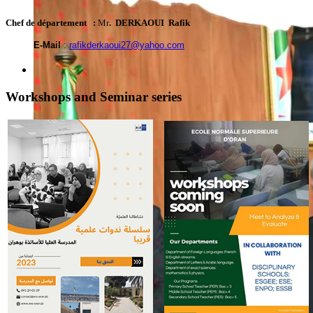
Chef de département
:
Mr
. DERKAOUI Rafik
E-Mail
:
rafikderkaoui27@yahoo.com
Workshops and Seminar series