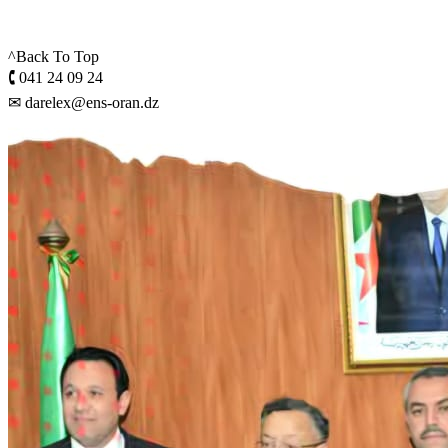
^Back To Top
🕻 041 24 09 24
✉ darelex@ens-oran.dz