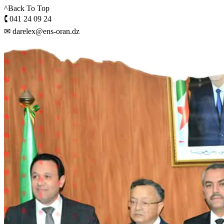
^Back To Top
🕻 041 24 09 24
✉ darelex@ens-oran.dz