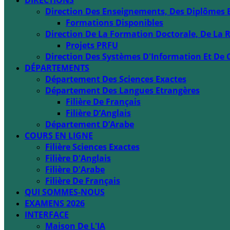
DIRECTIONS
Direction Des Enseignements, Des Diplômes 
Formations Disponibles
Direction De La Formation Doctorale, De La R
Projets PRFU
Direction Des Systèmes D'Information Et De 
DÉPARTEMENTS
Département Des Sciences Exactes
Département Des Langues Etrangères
Filière De Français
Filière D’Anglais
Département D’Arabe
COURS EN LIGNE
Filière Sciences Exactes
Filière D'Anglais
Filière D'Arabe
Filière De Français
QUI SOMMES-NOUS
EXAMENS 2026
INTERFACE
Maison De L'IA