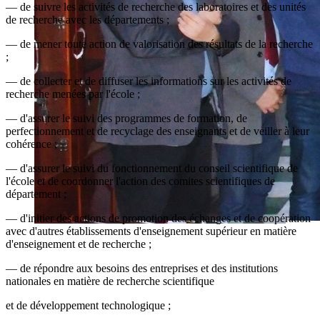
— de suivre les activités de recherche des laboratoires et des unités
de recherche avec les départements ;
— de mener toute action de valorisation des résultats de la recherche
;
— de collecter et de diffuser les informations sur les activités de
recherche menées par l'école ;
— d'assurer le suivi des programmes de formation, de
perfectionnement et de recyclage des enseignants et de veiller à leur
cohérence ;
— d'assurer le suivi du fonctionnement du conseil scientifique de
l'école et de coordonner l'action des comites scientifiques de
département ;
— d'initier des actions de promotion des échanges et de coopération
avec d'autres établissements d'enseignement supérieur en matière
d'enseignement et de recherche ;
— de répondre aux besoins des entreprises et des institutions
nationales en matière de recherche scientifique
et de développement technologique ;