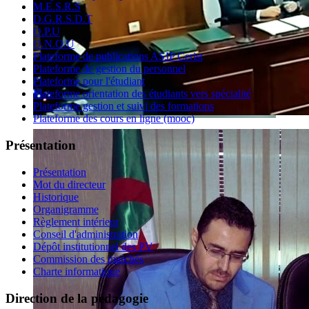
M.E.S.R.S
D.G.R.S.D.T
O.P.U
O.N.O.U
Plateforme de publications ASJP Cerist
Plateforme de gestion du personnel
Plateforme pour l'étudiant
Plateforme orientation des étudiants vers spécialité
Plateforme gestion et suivi des formations
Plateforme des cours en ligne (mooc)
Présentation
Présentation
Mot du directeur
Historique
Organigramme
Règlement intérieur
Conseil d'administration
Dépôt institutionnel des PV
Commission des marchés
Charte informatique
Direction de la pédagogie