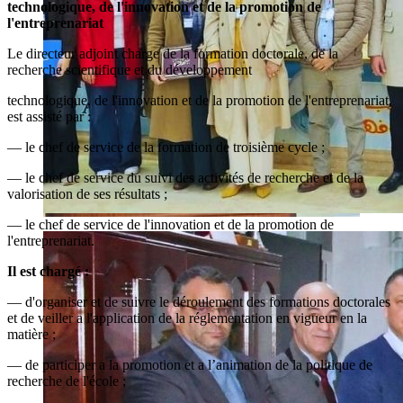
technologique, de l'innovation et de la promotion de
l'entreprenariat
Le directeur adjoint charge de la formation doctorale, de la
recherche scientifique et du développement
technologique, de l'innovation et de la promotion de l'entreprenariat,
est assisté par :
— le chef de service de la formation de troisième cycle ;
— le chef de service du suivi des activités de recherche et de la
valorisation de ses résultats ;
— le chef de service de l'innovation et de la promotion de
l'entreprenariat.
Il est chargé :
— d'organiser et de suivre le déroulement des formations doctorales
et de veiller a l'application de la réglementation en vigueur en la
matière ;
— de participer a la promotion et a l’animation de la politique de
recherche de l'école ;