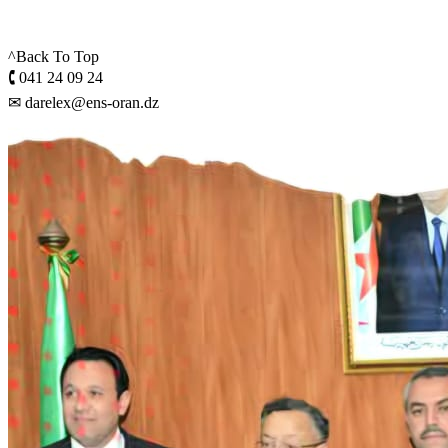
^Back To Top
🕻 041 24 09 24
✉ darelex@ens-oran.dz