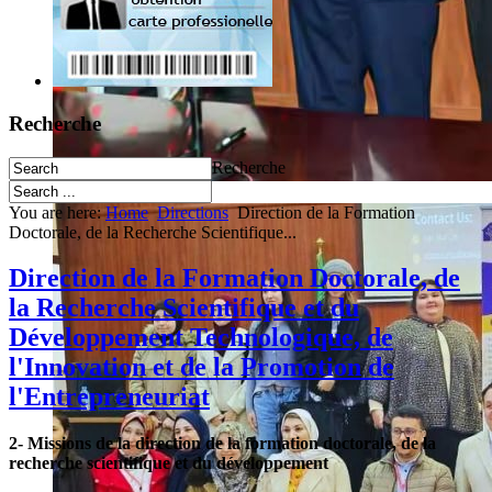
Recherche
Recherche
You are here:
Home
Directions
Direction de la Formation
Doctorale, de la Recherche Scientifique...
Direction de la Formation Doctorale, de
la Recherche Scientifique et du
Développement Technologique, de
l'Innovation et de la Promotion de
l'Entrepreneuriat
2- Missions de la direction de la formation doctorale, de la
recherche scientifique et du développement