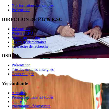
Nos formations disponibles
Présentation
DIRECTION DE P.G & R.SC
Présentation
Projets PRFU
Soutenance de doctorat
Textes Réglementaires
laboratoire de recherche
DSICRE
Présentation
liste des modules enseignés
Cours en ligne
Vie étudiante
Actualité
Progression dans les études
bourse
Programme Pédagogique