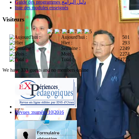
Guide des programmes دليل البرامج
liste des modules enseignés
Visiteurs
Aujourd'hui :
501
Hier :
293
Semaine :
2249
Mois :
2274
Total :
274775
We have 333 guests and no members online
Revues :numéro 10|2016