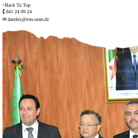
^Back To Top
🕻 041 24 09 24
✉ darelex@ens-oran.dz