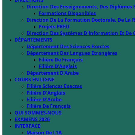
DIRECTIONS
Direction Des Enseignements, Des Diplômes 
Formations Disponibles
Direction De La Formation Doctorale, De La R
Projets PRFU
Direction Des Systèmes D'Information Et De 
DÉPARTEMENTS
Département Des Sciences Exactes
Département Des Langues Etrangères
Filière De Français
Filière D’Anglais
Département D’Arabe
COURS EN LIGNE
Filière Sciences Exactes
Filière D'Anglais
Filière D'Arabe
Filière De Français
QUI SOMMES-NOUS
EXAMENS 2026
INTERFACE
Maison De L'IA