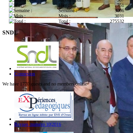
Hier :
751
Semaine :
3006
Mois :
3031
Total :
275532
SNDL
Connexion
We have 1770 guests and no members online
Revues :numéro 10|2016