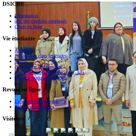
DSICRE
Présentation
liste des modules enseignés
Cours en ligne
Vie étudiante
Actualité
Progression dans les études
bourse
Programme Pédagogique
Guide des programmes دليل البرامج
liste des modules enseignés
Revues en ligne
Expériences pédagogiques
Revues scientifiques
Visiteurs
Aujourd'hui :
507