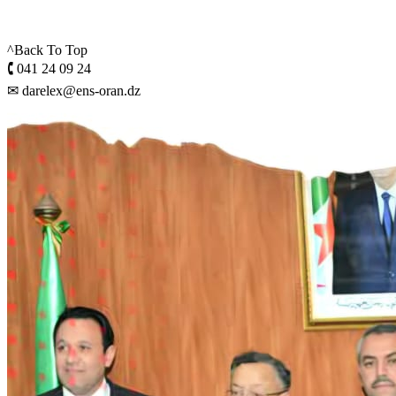
^Back To Top
🕻 041 24 09 24
✉ darelex@ens-oran.dz