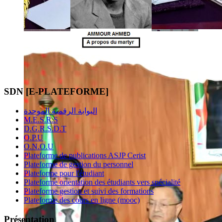
SDN [E-PLATEFORME]
البوابة الرقمية الموحدة
M.E.S.R.S
D.G.R.S.D.T
O.P.U
O.N.O.U
Plateforme de publications ASJP Cerist
Plateforme de gestion du personnel
Plateforme pour l'étudiant
Plateforme orientation des étudiants vers spécialité
Plateforme gestion et suivi des formations
Plateforme des cours en ligne (mooc)
Présentation