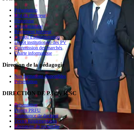
Présentation
Mot du directeur
Historique
Organigramme
Règlement intérieur
Conseil d'administration
Dépôt institutionnel des PV
Commission des marchés
Charte informatique
Direction de la pédagogie
Nos formations disponibles
Présentation
DIRECTION DE P.G & R.SC
Présentation
Projets PRFU
Soutenance de doctorat
Textes Réglementaires
laboratoire de recherche