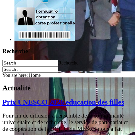
Recherche
Recherche
You are here:
Home
Actualité
Prix UNESCO 2026 education des filles
Pour fin de diffusion à l'ensemble de la communauté
universitaire et de recherche, le service de partenariat et
de coopération de la DCEIU du MESRS nous a fait