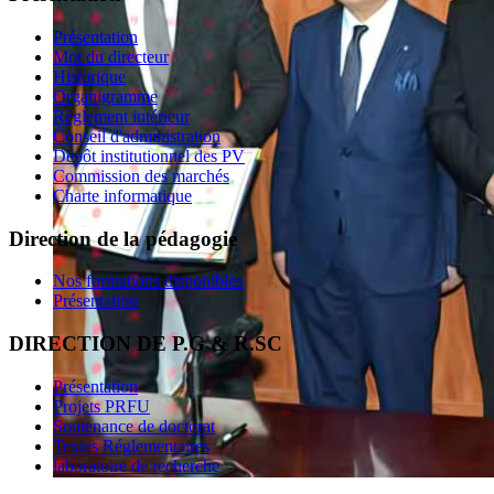
Présentation
Mot du directeur
Historique
Organigramme
Règlement intérieur
Conseil d'administration
Dépôt institutionnel des PV
Commission des marchés
Charte informatique
Direction de la pédagogie
Nos formations disponibles
Présentation
DIRECTION DE P.G & R.SC
Présentation
Projets PRFU
Soutenance de doctorat
Textes Réglementaires
laboratoire de recherche