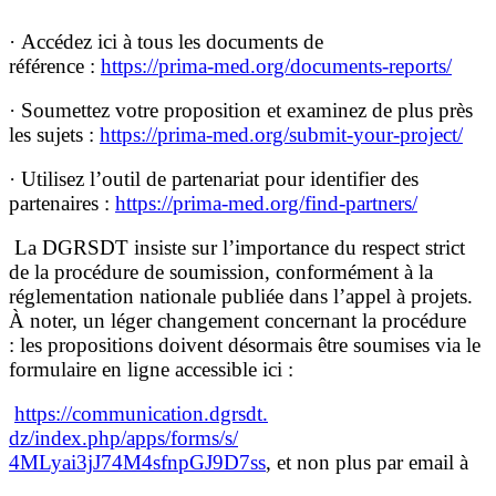
· Accédez ici à tous les documents de
référence :
https://prima-med.org/
documents-reports/
· Soumettez votre proposition et examinez de plus près
les sujets :
https://prima-med.org/submit-
your-project/
· Utilisez l’outil de partenariat pour identifier des
partenaires :
https://prima-med.org/find-
partners/
La DGRSDT insiste sur l’importance du respect strict
de la procédure de soumission, conformément à la
réglementation nationale publiée dans l’appel à projets.
À noter, un léger changement concernant la procédure
: les propositions doivent désormais être soumises via le
formulaire en ligne accessible ici :
https://communication.dgrsdt.
dz/index.php/apps/forms/s/
4MLyai3jJ74M4sfnpGJ9D7ss
, et non plus par email à