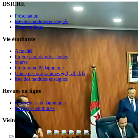
DSICRE
Présentation
liste des modules enseignés
Cours en ligne
Vie étudiante
Actualité
Progression dans les études
bourse
Programme Pédagogique
Guide des programmes دليل البرامج
liste des modules enseignés
Revues en ligne
Expériences pédagogiques
Revues scientifiques
Visiteurs
Aujourd'hui :
400