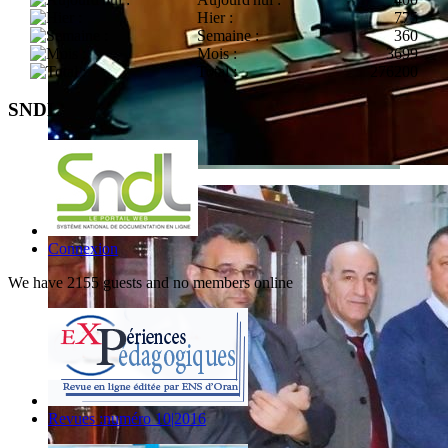
Hier :
775
Semaine :
360
Mois :
3699
Total :
276200
SNDL
Connexion
We have 2155 guests and no members online
Revues :numéro 10|2016