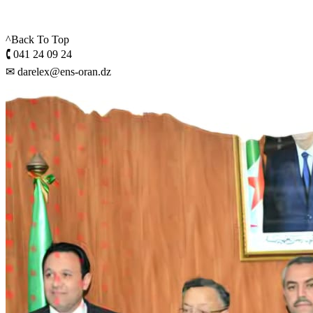
^Back To Top
🕻 041 24 09 24
✉ darelex@ens-oran.dz