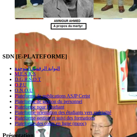
SDN [E-PLATEFORME]
البوابة الرقمية الموحدة
M.E.S.R.S
D.G.R.S.D.T
O.P.U
O.N.O.U
Plateforme de publications ASJP Cerist
Plateforme de gestion du personnel
Plateforme pour l'étudiant
Plateforme orientation des étudiants vers spécialité
Plateforme gestion et suivi des formations
Plateforme des cours en ligne (mooc)
Présentation