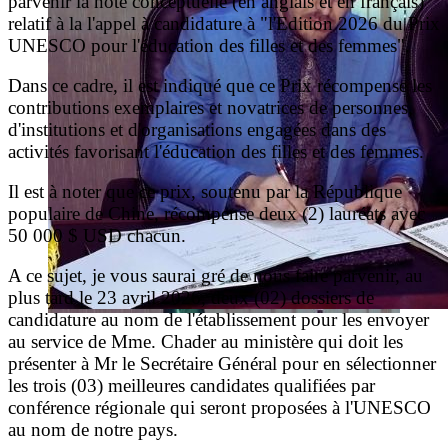
parvenir la note conceptuelle (en anglais et en français)
relatif à la l'appel à candidature à "l'Edition 2026 du Prix
UNESCO pour l'éducation des filles et des femmes".
Dans ce cadre, il est indiqué que ce Prix récompense les
contributions exemplaires et novatrices de personnes,
d'institutions et d'organisations engagées dans des
activités favorisant l'éducation des filles et des femmes.
Il est à noter que ce prix, soutenu par la République
populaire de Chine, récompense deux (2) lauréats avec
50 000 $ USD chacun.
A ce sujet, je vous saurai gré de nous faire parvenir, au
plus tard le 23 avril 2026, deux (02) dossiers de
candidature au nom de l'établissement pour les envoyer
au service de Mme. Chader au ministère qui doit les
présenter à Mr le Secrétaire Général pour en sélectionner
les trois (03) meilleures candidates qualifiées par
conférence régionale qui seront proposées à l'UNESCO
au nom de notre pays.