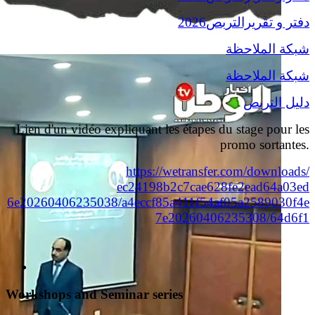
دفتر و تقريرالتربص
2026
شبكة الملاحظة
شبكة الملاحظة
دليل التربص
Lien d'un vidéo expliquant les étapes du stage pour les
promo sortantes.
https://wetransfer.com/
downloads/
ec24198b2c7cae628fe2ead64a03ed
6e20260406235038/
a4eccf85a411f54af05a2589030f4e
7e20260406235308/64d6f1
Workshops and Seminar series