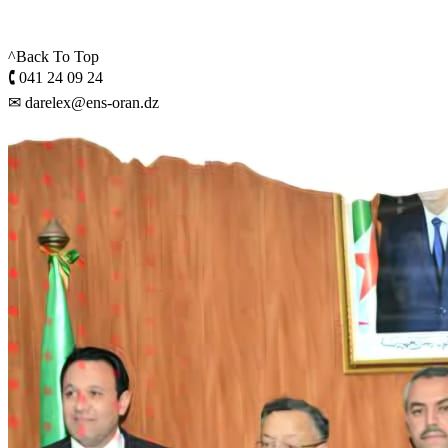
^Back To Top
🕻 041 24 09 24
✉ darelex@ens-oran.dz