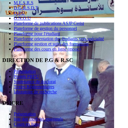
M.E.S.R.S
D.G.R.S.D.T
O.P.U
O.N.O.U
Plateforme de publications ASJP Cerist
Plateforme de gestion du personnel
Plateforme pour l'étudiant
Plateforme orientation des étudiants vers spécialité
Plateforme gestion et suivi des formations
Plateforme des cours en ligne (mooc)
DIRECTION DE P.G & R.SC
Présentation
Projets PRFU
Soutenance de doctorat
Textes Réglementaires
laboratoire de recherche
DSICRE
Présentation
liste des modules enseignés
Cours en ligne