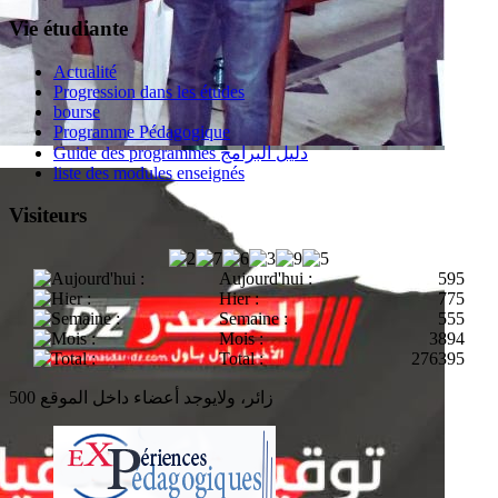
Vie étudiante
Actualité
Progression dans les études
bourse
Programme Pédagogique
Guide des programmes دليل البرامج
liste des modules enseignés
Visiteurs
Aujourd'hui :
595
Hier :
775
Semaine :
555
Mois :
3894
Total :
276395
500 زائر، ولايوجد أعضاء داخل الموقع