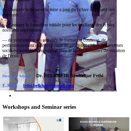
— d'assurer la tenue et la mise a jour du fichier nominatif des
étudiants ;
— d'assurer la formation initiale pour les étudiants des écoles
normales supérieures ;
— de promouvoir les activités de formation continue, de
perfectionnement et de recyclage au profit des cadres des secteurs
socio-économiques en rapport avec le ou les domaines de vocation
de l'école.
:
Dr.
BELKHEIR Bouhadjar Fethi
Directeur Adjoint
E-Mail
:
fethi.belkheir@gmail.com
Workshops and Seminar series