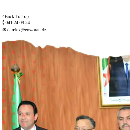
^Back To Top
🕻 041 24 09 24
✉ darelex@ens-oran.dz