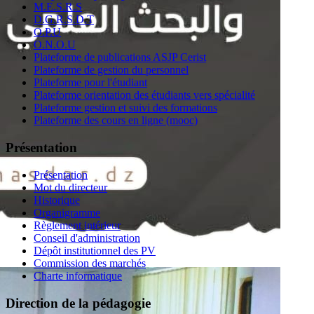
M.E.S.R.S
D.G.R.S.D.T
O.P.U
O.N.O.U
Plateforme de publications ASJP Cerist
Plateforme de gestion du personnel
Plateforme pour l'étudiant
Plateforme orientation des étudiants vers spécialité
Plateforme gestion et suivi des formations
Plateforme des cours en ligne (mooc)
Présentation
Présentation
Mot du directeur
Historique
Organigramme
Règlement intérieur
Conseil d'administration
Dépôt institutionnel des PV
Commission des marchés
Charte informatique
Direction de la pédagogie