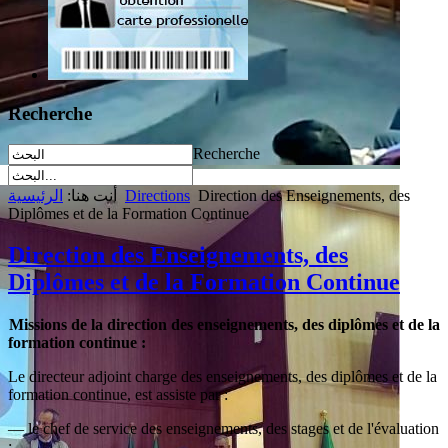
Recherche
Recherche
Direction des Enseignements, des
Directions
أنت هنا:
الرئيسية
Diplômes et de la Formation Continue
Direction des Enseignements, des
Diplômes et de la Formation Continue
Missions de la direction des enseignements, des diplômes et de la
formation continue :
Le directeur adjoint charge des enseignements, des diplômes et de la
formation continue, est assiste par :
— le chef de service des enseignements, des stages et de l'évaluation
;