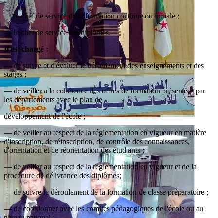
— le chef de service de la formation continue ou initiale ;
— le chef de service des diplômes.
Il est chargé :
— de suivre et d'évaluer le déroulement des enseignements et des
stages ;
— de veiller a la cohérence des offres de formation présentées par
les départements avec le plan de
développement de l'école ;
— de veiller au respect de la réglementation en vigueur en matière
d'inscription, de réinscription, de contrôle des connaissances,
d'orientation et de réorientation des étudiants ;
— de veiller au respect de la réglementation en vigueur et de la
procédure de délivrance des diplômes;
— de suivre le déroulement de la formation de classe préparatoire ;
— de coordonner avec les comites pédagogiques de l'école ou au
niveau national ;