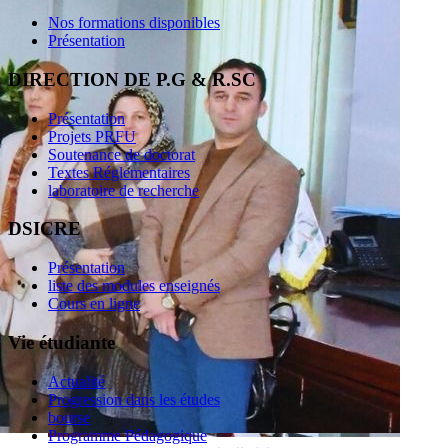
Nos formations disponibles
Présentation
DIRECTION DE P.G & R.SC
Présentation
Projets PRFU
Soutenance de doctorat
Textes Réglementaires
laboratoire de recherche
DSICRE
Présentation
liste des modules enseignés
Cours en ligne
Vie étudiante
Actualité
Progression dans les études
bourse
Programme Pédagogique