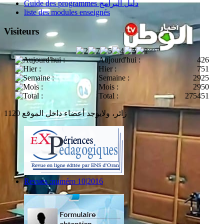
Guide des programmes دليل البرامج
liste des modules enseignés
Visiteurs
Aujourd'hui :
426
Hier :
751
Semaine :
2925
Mois :
2950
Total :
275451
1120 زائر، ولايوجد أعضاء داخل الموقع
Revues :numéro 10|2016