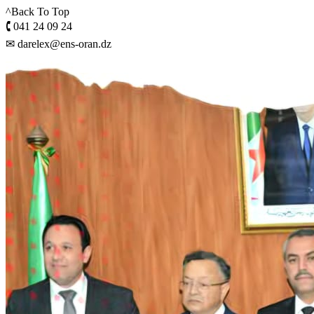
^Back To Top
🕻 041 24 09 24
✉ darelex@ens-oran.dz