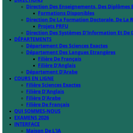
DIRECTIONS
Direction Des Enseignements, Des Diplômes 
Formations Disponibles
Direction De La Formation Doctorale, De La R
Projets PRFU
Direction Des Systèmes D'Information Et De 
DÉPARTEMENTS
Département Des Sciences Exactes
Département Des Langues Etrangères
Filière De Français
Filière D’Anglais
Département D’Arabe
COURS EN LIGNE
Filière Sciences Exactes
Filière D'Anglais
Filière D'Arabe
Filière De Français
QUI SOMMES-NOUS
EXAMENS 2026
INTERFACE
Maison De L'IA