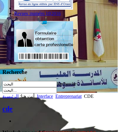
Revues :numéro 10|2016
Recherche
Recherche
CDE
Entreprenariat
Interface
أنت هنا:
الرئيسية
cde