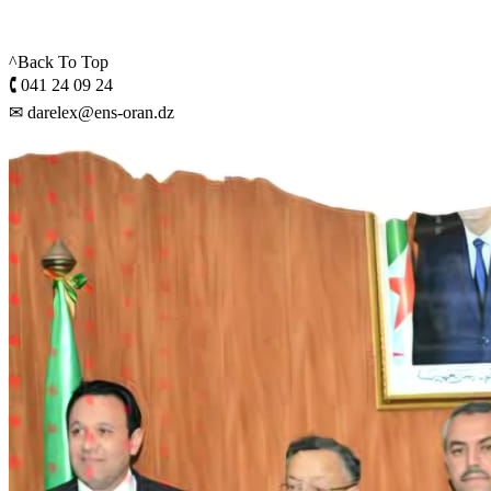
^Back To Top
🕻 041 24 09 24
✉ darelex@ens-oran.dz