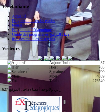
Vie étudiante
Actualité
Progression dans les études
bourse
Programme Pédagogique
Guide des programmes دليل البرامج
liste des modules enseignés
Visiteurs
Aujourd'hui :
37
Hier :
703
Semaine :
700
Mois :
4039
Total :
276540
627 زائر، ولايوجد أعضاء داخل الموقع