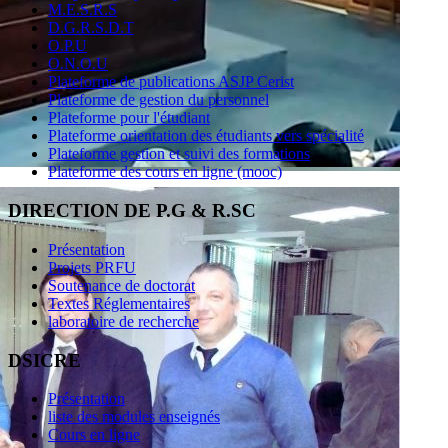
M.E.S.R.S
D.G.R.S.D.T
O.P.U
O.N.O.U
Plateforme de publications ASJP Cerist
Plateforme de gestion du personnel
Plateforme pour l'étudiant
Plateforme orientation des étudiants vers spécialité
Plateforme gestion et suivi des formations
Plateforme des cours en ligne (mooc)
DIRECTION DE P.G & R.SC
Présentation
Projets PRFU
Soutenance de doctorat
Textes Réglementaires
laboratoire de recherche
DSICRE
Présentation
liste des modules enseignés
Cours en ligne