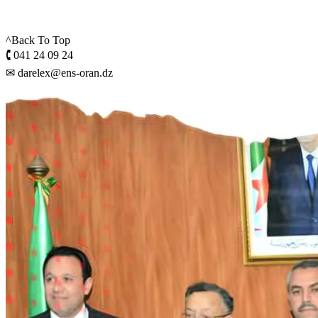
^Back To Top
🕻 041 24 09 24
✉ darelex@ens-oran.dz