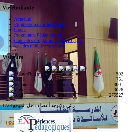
Vie étudiante
Actualité
Progression dans les études
bourse
Programme Pédagogique
Guide des programmes دليل البرامج
liste des modules enseignés
Visiteurs
Aujourd'hui :
502
Hier :
751
Semaine :
3001
Mois :
3026
Total :
275527
1728 زائر، ولايوجد أعضاء داخل الموقع