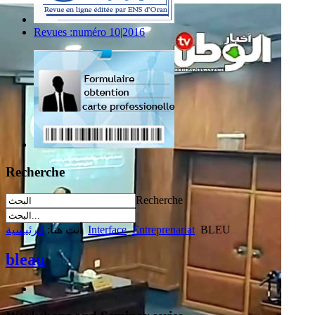
Revues :numéro 10|2016
Recherche
Recherche
BLEU
Entreprenariat
Interface
أنت هنا:
الرئيسية
bleau