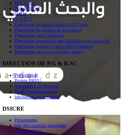
M.E.S.R.S
D.G.R.S.D.T
O.P.U
O.N.O.U
Plateforme de publications ASJP Cerist
Plateforme de gestion du personnel
Plateforme pour l'étudiant
Plateforme orientation des étudiants vers spécialité
Plateforme gestion et suivi des formations
Plateforme des cours en ligne (mooc)
DIRECTION DE P.G & R.SC
Présentation
Projets PRFU
Soutenance de doctorat
Textes Réglementaires
laboratoire de recherche
DSICRE
Présentation
liste des modules enseignés
Cours en ligne