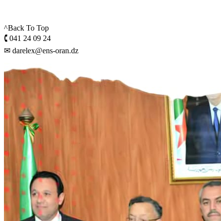
^Back To Top
🕻 041 24 09 24
✉ darelex@ens-oran.dz