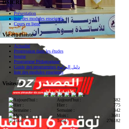
DSICRE
Présentation
liste des modules enseignés
Cours en ligne
Vie étudiante
Actualité
Progression dans les études
bourse
Programme Pédagogique
Guide des programmes دليل البرامج
liste des modules enseignés
Visiteurs
Aujourd'hui :
382
Hier :
775
Semaine :
342
Mois :
3681
Total :
276182