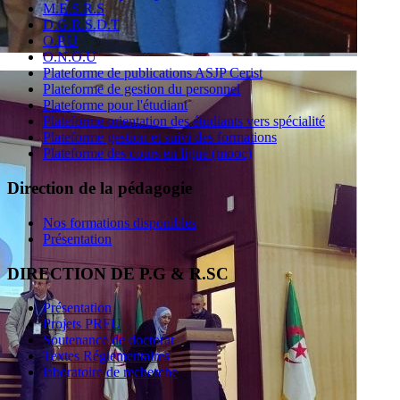
M.E.S.R.S
D.G.R.S.D.T
O.P.U
O.N.O.U
Plateforme de publications ASJP Cerist
Plateforme de gestion du personnel
Plateforme pour l'étudiant
Plateforme orientation des étudiants vers spécialité
Plateforme gestion et suivi des formations
Plateforme des cours en ligne (mooc)
Direction de la pédagogie
Nos formations disponibles
Présentation
DIRECTION DE P.G & R.SC
Présentation
Projets PRFU
Soutenance de doctorat
Textes Réglementaires
laboratoire de recherche