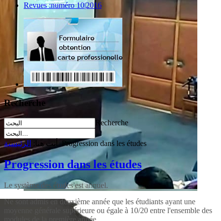
Revues :numéro 10|2016
Recherche
Recherche
Progression dans les études
أنت هنا:
الرئيسية
Progression dans les études
Le système des études est annuel.
Ne sont admis en deuxième année que les étudiants ayant une
moyenne générale supérieure ou égale à 10/20 entre l'ensemble des
modules de la première année.