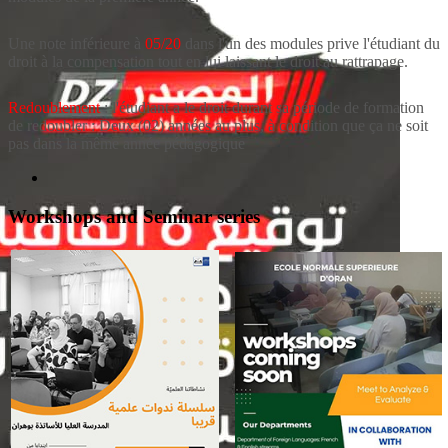
Une note inférieure à
05/20
dans l'un des modules prive l'étudiant du
droit à la compensation tout en lui laissant le droit au rattrapage.
Redoublement
: l'étudiant a le droit durant sa période de formation
de redoubler : Deux (02) années au plus, à condition que ça ne soit
pas dans la même année pédagogique
Workshops and Seminar series