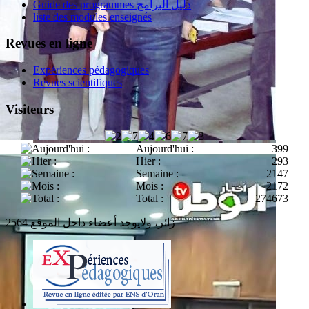
Guide des programmes دليل البرامج
liste des modules enseignés
Revues en ligne
Expériences pédagogiques
Revues scientifiques
Visiteurs
Aujourd'hui :
399
Hier :
293
Semaine :
2147
Mois :
2172
Total :
274673
2564 زائر، ولايوجد أعضاء داخل الموقع