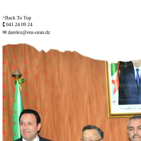
^Back To Top
🕻 041 24 09 24
✉ darelex@ens-oran.dz