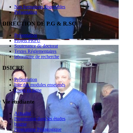
Nos formations disponibles
Présentation
DIRECTION DE P.G & R.SC
Présentation
Projets PRFU
Soutenance de doctorat
Textes Réglementaires
laboratoire de recherche
DSICRE
Présentation
liste des modules enseignés
Cours en ligne
Vie étudiante
Actualité
Progression dans les études
bourse
Programme Pédagogique