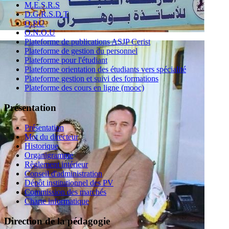
M.E.S.R.S
D.G.R.S.D.T
O.P.U
O.N.O.U
Plateforme de publications ASJP Cerist
Plateforme de gestion du personnel
Plateforme pour l'étudiant
Plateforme orientation des étudiants vers spécialité
Plateforme gestion et suivi des formations
Plateforme des cours en ligne (mooc)
Présentation
Présentation
Mot du directeur
Historique
Organigramme
Règlement intérieur
Conseil d'administration
Dépôt institutionnel des PV
Commission des marchés
Charte informatique
Direction de la pédagogie