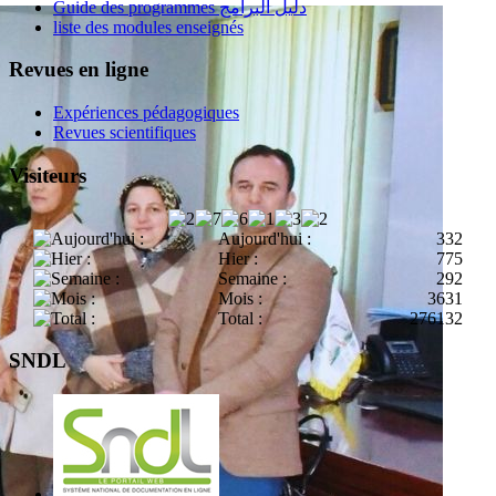
Guide des programmes دليل البرامج
liste des modules enseignés
Revues en ligne
Expériences pédagogiques
Revues scientifiques
Visiteurs
Aujourd'hui :
332
Hier :
775
Semaine :
292
Mois :
3631
Total :
276132
SNDL