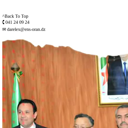
^Back To Top
🕻 041 24 09 24
✉ darelex@ens-oran.dz