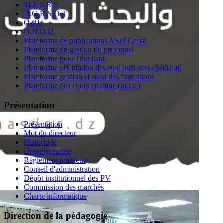
M.E.S.R.S
D.G.R.S.D.T
O.P.U
O.N.O.U
Plateforme de publications ASJP Cerist
Plateforme de gestion du personnel
Plateforme pour l'étudiant
Plateforme orientation des étudiants vers spécialité
Plateforme gestion et suivi des formations
Plateforme des cours en ligne (mooc)
Présentation
Présentation
Mot du directeur
Historique
Organigramme
Règlement intérieur
Conseil d'administration
Dépôt institutionnel des PV
Commission des marchés
Charte informatique
Direction de la pédagogie