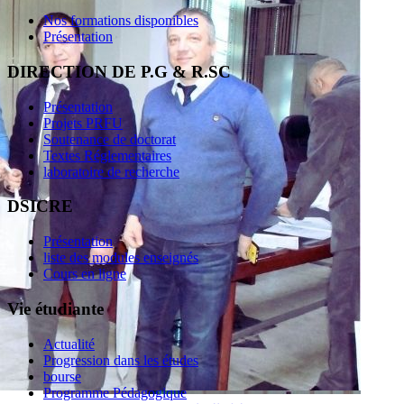
Nos formations disponibles
Présentation
DIRECTION DE P.G & R.SC
Présentation
Projets PRFU
Soutenance de doctorat
Textes Réglementaires
laboratoire de recherche
DSICRE
Présentation
liste des modules enseignés
Cours en ligne
Vie étudiante
Actualité
Progression dans les études
bourse
Programme Pédagogique