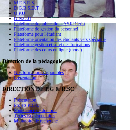
M.E.S.R.S
D.G.R.S.D.T
O.P.U
O.N.O.U
Plateforme de publications ASJP Cerist
Plateforme de gestion du personnel
Plateforme pour l'étudiant
Plateforme orientation des étudiants vers spécialité
Plateforme gestion et suivi des formations
Plateforme des cours en ligne (mooc)
Direction de la pédagogie
Nos formations disponibles
Présentation
DIRECTION DE P.G & R.SC
Présentation
Projets PRFU
Soutenance de doctorat
Textes Réglementaires
laboratoire de recherche