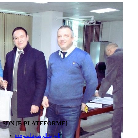
SDN [E-PLATEFORME]
البوابة الرقمية الموحدة