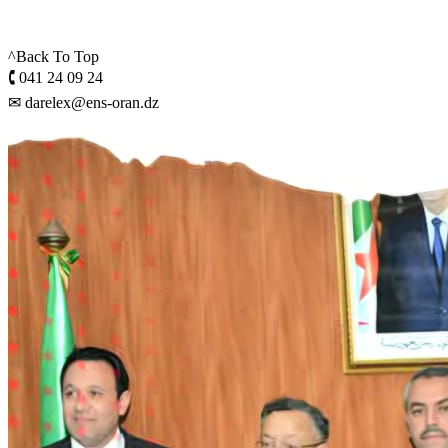
^Back To Top
🕻 041 24 09 24
✉ darelex@ens-oran.dz