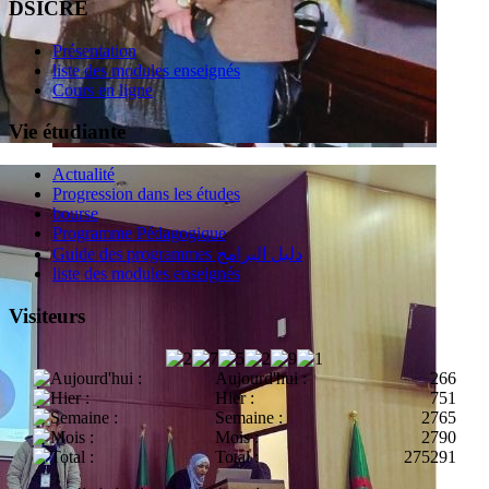
DSICRE
Présentation
liste des modules enseignés
Cours en ligne
Vie étudiante
Actualité
Progression dans les études
bourse
Programme Pédagogique
Guide des programmes دليل البرامج
liste des modules enseignés
Visiteurs
Aujourd'hui :
266
Hier :
751
Semaine :
2765
Mois :
2790
Total :
275291