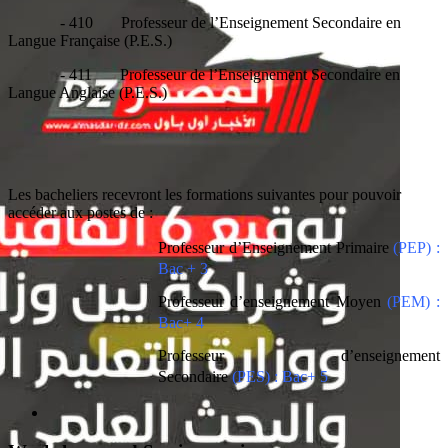
- 410 Professeur de l’Enseignement Secondaire en
Langue Française (P.E.S.)
- 411 Professeur de l’Enseignement Secondaire en
Langue Anglaise (P.E.S.)
Les bacheliers recevront les formations suivantes pour pouvoir
accéder aux postes de :
Professeur d’Enseignement Primaire
(
PEP
) :
Bac + 3
Professeur d’enseignement Moyen
(
PEM
) :
Bac+ 4
Professeur d’enseignement
Secondaire
(
PES
) : Bac+ 5