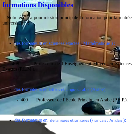
formations Disponibles
Notre école a pour mission principale la formation pour la rentrée
universitaire :
des formateurs en sciences exactes ( Mathématique ) :
- 408 Professeur de l’Enseignement Moyen en Sciences
Exactes (P.E.M.).
des formateurs en
(Arabe):
lettres et langue arabe
- 400 Professeur de l’Ecole Primaire en Arabe (P.E.P.).
des formateurs en
(
,
):
de langues étrangères
Français
Anglais