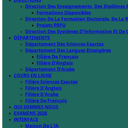
DIRECTIONS
Direction Des Enseignements, Des Diplômes 
Formations Disponibles
Direction De La Formation Doctorale, De La R
Projets PRFU
Direction Des Systèmes D'Information Et De 
DÉPARTEMENTS
Département Des Sciences Exactes
Département Des Langues Etrangères
Filière De Français
Filière D’Anglais
Département D’Arabe
COURS EN LIGNE
Filière Sciences Exactes
Filière D'Anglais
Filière D'Arabe
Filière De Français
QUI SOMMES-NOUS
EXAMENS 2026
INTERFACE
Maison De L'IA