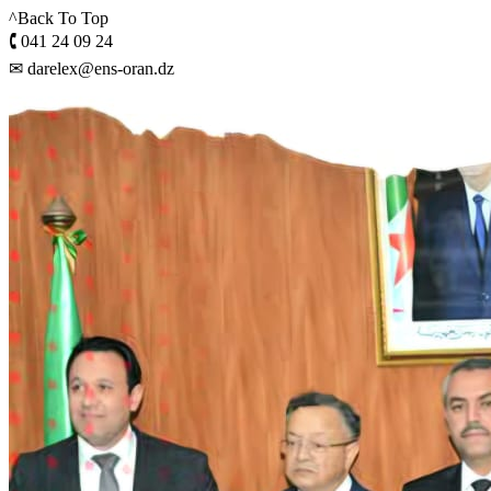
^Back To Top
🕻 041 24 09 24
✉ darelex@ens-oran.dz