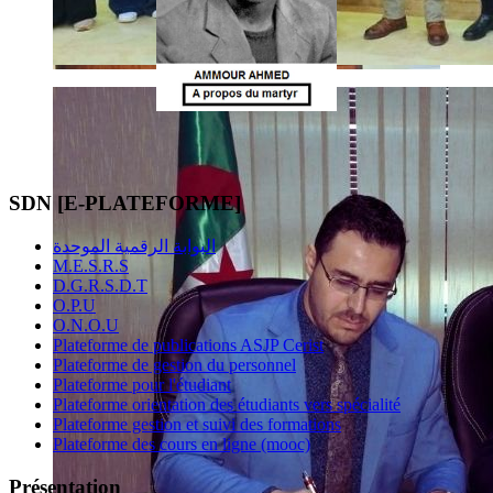
SDN [E-PLATEFORME]
البوابة الرقمية الموحدة
M.E.S.R.S
D.G.R.S.D.T
O.P.U
O.N.O.U
Plateforme de publications ASJP Cerist
Plateforme de gestion du personnel
Plateforme pour l'étudiant
Plateforme orientation des étudiants vers spécialité
Plateforme gestion et suivi des formations
Plateforme des cours en ligne (mooc)
Présentation