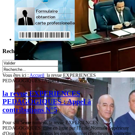
Recherche
Recherche
Vous êtes ici :
Accueil
la revue EXPERIENCES
PEDAGOGIQUES : Appel à contributions N°5
la revue EXPERIENCES
PEDAGOGIQUES : Appel à
contributions N°5
Pour son
5éme
numéro, la revue EXPERIENCES
PEDAGOGIQUES mise en ligne par l'Ecole Normale Supérieure
d'Oran- Algérie invite tous les enseignants et chercheurs à soumettre