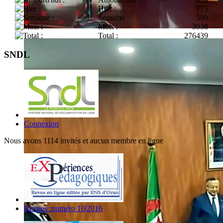
Hier :
775
Semaine :
599
Mois :
3938
Total :
276439
SNDL
Connexion
Nous avons 1114 invités et aucun membre en ligne
Revues :numéro 10|2016