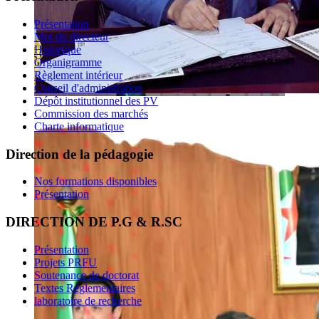
Présentation
Mot du directeur
Historique
Organigramme
Règlement intérieur
Conseil d'administration
Dépôt institutionnel des PV
Commission des marchés
Charte informatique
Direction de la pédagogie
Nos formations disponibles
Présentation
DIRECTION DE P.G & R.SC
Présentation
Projets PRFU
Soutenance de doctorat
Textes Réglementaires
laboratoire de recherche