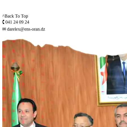
^Back To Top
🕻 041 24 09 24
✉ darelex@ens-oran.dz