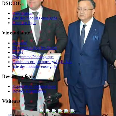
DSICRE
Présentation
liste des modules enseignés
Cours en ligne
Vie étudiante
Actualité
Progression dans les études
bourse
Programme Pédagogique
Guide des programmes دليل البرامج
liste des modules enseignés
Revues en ligne
Expériences pédagogiques
Revues scientifiques
Visiteurs
Aujourd'hui :
639