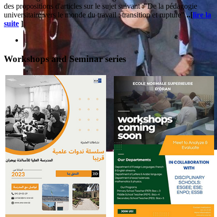
des propositions d'articles sur le sujet suivant :"
De la pédagogie
universitaire vers le monde du travail : transition et rupture"
..[
lire la
suite
]
Workshops and Seminar series