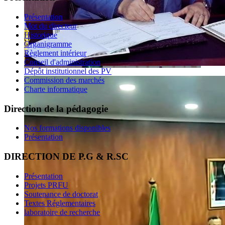
Présentation
Mot du directeur
Historique
Organigramme
Règlement intérieur
Conseil d'administration
Dépôt institutionnel des PV
Commission des marchés
Charte informatique
Direction de la pédagogie
Nos formations disponibles
Présentation
DIRECTION DE P.G & R.SC
Présentation
Projets PRFU
Soutenance de doctorat
Textes Réglementaires
laboratoire de recherche