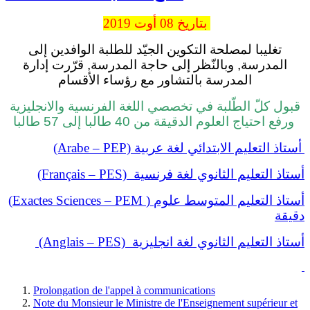
أوت
2019 بتاریخ 08
تغليبا لمصلحة التكوين الجيّد للطلبة الوافدين إلى
المدرسة, وبالنّظر إلى حاجة المدرسة, قرّرت إدارة
المدرسة بالتشاور مع رؤساء الأقسام
قبول كلّ الطّلبة في تخصصي اللغة الفرنسية والانجليزية
ورفع احتياج العلوم الدقيقة من 40 طالبا إلى 57 طالبا
(Arabe – PEP) أستاذ التعلیم الابتدائي لغة عربیة
(Français – PES) أستاذ التعلیم الثانوي لغة فرنسیة
(
Exactes Sciences – PEM
) أستاذ التعلیم المتوسط علوم
دقیقة
(Anglais – PES)
أستاذ التعلیم الثانوي لغة انجلیزیة
Prolongation de l'appel à communications
Note du Monsieur le Ministre de l'Enseignement supérieur et