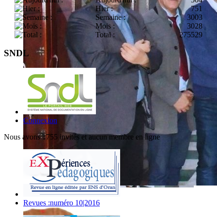
Hier :
751
Semaine :
3003
Mois :
3028
Total :
275529
SNDL
Connexion
Nous avons 1755 invités et aucun membre en ligne
Revues :numéro 10|2016