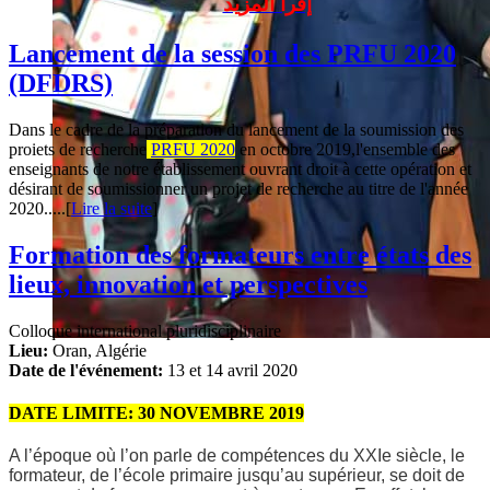
إقرأ المزيد
Lancement de la session des PRFU 2020
(DFDRS)
Dans le cadre de la préparation du lancement de la soumission des
proiets de recherche
PRFU 2020
en octobre 2019,l'ensemble des
enseignants de notre établissement ouvrant droit à cette opération et
désirant de soumissionner un projet de recherche au titre de l'année
2020.....[
Lire la suite
]
Formation des formateurs entre états des
lieux, innovation et perspectives
Colloque international pluridisciplinaire
Lieu:
Oran, Algérie
Date de l'événement:
13 et 14 avril 2020
DATE LIMITE: 30 NOVEMBRE 2019
A l’époque où l’on parle de compétences du XXIe siècle, le
formateur, de l’école primaire jusqu’au supérieur, se doit de