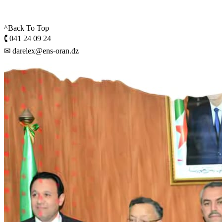
^Back To Top
🕻 041 24 09 24
✉ darelex@ens-oran.dz