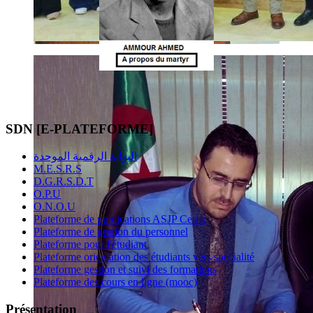
SDN [E-PLATEFORME]
البوابة الرقمية الموحدة
M.E.S.R.S
D.G.R.S.D.T
O.P.U
O.N.O.U
Plateforme de publications ASJP Cerist
Plateforme de gestion du personnel
Plateforme pour l'étudiant
Plateforme orientation des étudiants vers spécialité
Plateforme gestion et suivi des formations
Plateforme des cours en ligne (mooc)
Présentation