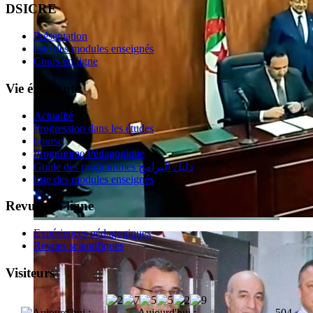
DSICRE
Présentation
liste des modules enseignés
Cours en ligne
Vie étudiante
Actualité
Progression dans les études
bourse
Programme Pédagogique
Guide des programmes دليل البرامج
liste des modules enseignés
Revues en ligne
Expériences pédagogiques
Revues scientifiques
Visiteurs
Aujourd'hui :
504