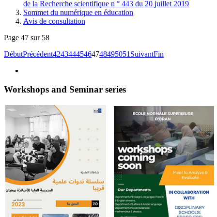
de la Recherche scientifique n ° 443 du 20 juillet 2019
Sommet du numérique en éducation
Avis de consultation
Page 47 sur 58
Début
Précédent
42
43
44
45
46
47
48
49
50
51
Suivant
Fin
Workshops and Seminar series