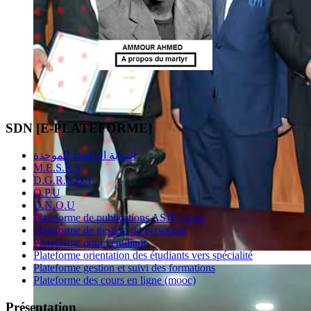
SDN [E-PLATEFORME]
البوابة الرقمية الموحدة
M.E.S.R.S
D.G.R.S.D.T
O.P.U
O.N.O.U
Plateforme de publications ASJP Cerist
Plateforme de gestion du personnel
Plateforme pour l'étudiant
Plateforme orientation des étudiants vers spécialité
Plateforme gestion et suivi des formations
Plateforme des cours en ligne (mooc)
Présentation