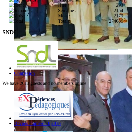
Hier :
293
Semaine :
2154
Mois :
2179
Total :
274680
SNDL
Connexion
We have 2613 guests and no members online
Revues :numéro 10|2016