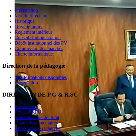
Présentation
Mot du directeur
Historique
Organigramme
Règlement intérieur
Conseil d'administration
Dépôt institutionnel des PV
Commission des marchés
Charte informatique
Direction de la pédagogie
Nos formations disponibles
Présentation
DIRECTION DE P.G & R.SC
Présentation
Projets PRFU
Soutenance de doctorat
Textes Réglementaires
laboratoire de recherche