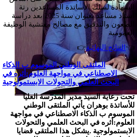
الشهادة لسلك الأساتذة المساعدين رتة
أستاذ مساعد بعنوان سنة 2025 بعد دراسة
الطعون والتدقيق مع
مصالح مفتشية الوظيفة
العمومية
👈
النتائج النهائية
👉
الملتقى الوطني الموسوم ب الذكاء
الاصطناعي في مواجهة العلوم:أثره في
البحث العلمي والتحولات الابستمولوجية
تحت رعاية السيد مدير المدرسة العليا
للأساتذة بوهران يأتي الملتقى الوطني
الموسوم ب الذكاء الاصطناعي في مواجهة
العلوم:أثره في البحث العلمي والتحولات
الابستمولوجية .يشكل هذا الملتقى قضايا