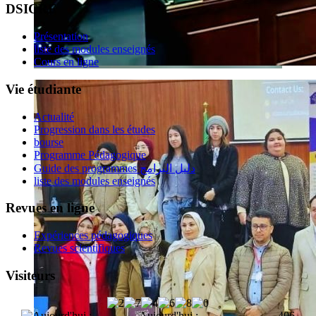
DSICRE
Présentation
liste des modules enseignés
Cours en ligne
Vie étudiante
Actualité
Progression dans les études
bourse
Programme Pédagogique
Guide des programmes دليل البرامج
liste des modules enseignés
Revues en ligne
Expériences pédagogiques
Revues scientifiques
Visiteurs
Aujourd'hui :
406