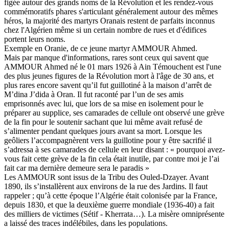
figée autour des grands noms de la Révolution et les rendez-vous
commémoratifs phares s'articulant généralement autour des mêmes
héros, la majorité des martyrs Oranais restent de parfaits inconnus
chez l'Algérien même si un certain nombre de rues et d'édifices
portent leurs noms.
Exemple en Oranie, de ce jeune martyr AMMOUR Ahmed.
Mais par manque d'informations, rares sont ceux qui savent que
AMMOUR Ahmed né le 01 mars 1926 à Ain Témouchent est l'une
des plus jeunes figures de la Révolution mort à l'âge de 30 ans, et
plus rares encore savent qu’il fut guillotiné à la maison d’arrêt de
M’dina J’dida à Oran. Il fut raconté par l’un de ses amis
emprisonnés avec lui, que lors de sa mise en isolement pour le
préparer au supplice, ses camarades de cellule ont observé une grève
de la fin pour le soutenir sachant que lui même avait refusé de
s’alimenter pendant quelques jours avant sa mort. Lorsque les
geôliers l’accompagnèrent vers la guillotine pour y être sacrifié il
s’adressa à ses camarades de cellule en leur disant : « pourquoi avez-
vous fait cette grève de la fin cela était inutile, par contre moi je l’ai
fait car ma dernière demeure sera le paradis »
Les AMMOUR sont issus de la Tribu des Ouled-Dzayer. Avant
1890, ils s’installèrent aux environs de la rue des Jardins. Il faut
rappeler ; qu’à cette époque l’Algérie était colonisée par la France,
depuis 1830, et que la deuxième guerre mondiale (1936-40) a fait
des milliers de victimes (Sétif - Kherrata…). La misère omniprésente
a laissé des traces indélébiles, dans les populations.