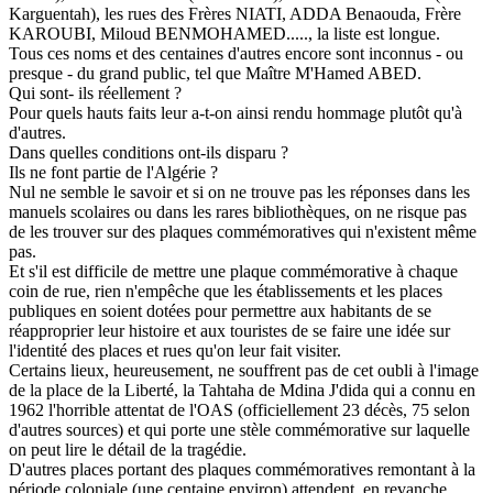
Karguentah), les rues des Frères NIATI, ADDA Benaouda, Frère
KAROUBI, Miloud BENMOHAMED....., la liste est longue.
Tous ces noms et des centaines d'autres encore sont inconnus - ou
presque - du grand public, tel que Maître M'Hamed ABED.
Qui sont- ils réellement ?
Pour quels hauts faits leur a-t-on ainsi rendu hommage plutôt qu'à
d'autres.
Dans quelles conditions ont-ils disparu ?
Ils ne font partie de l'Algérie ?
Nul ne semble le savoir et si on ne trouve pas les réponses dans les
manuels scolaires ou dans les rares bibliothèques, on ne risque pas
de les trouver sur des plaques commémoratives qui n'existent même
pas.
Et s'il est difficile de mettre une plaque commémorative à chaque
coin de rue, rien n'empêche que les établissements et les places
publiques en soient dotées pour permettre aux habitants de se
réapproprier leur histoire et aux touristes de se faire une idée sur
l'identité des places et rues qu'on leur fait visiter.
Certains lieux, heureusement, ne souffrent pas de cet oubli à l'image
de la place de la Liberté, la Tahtaha de Mdina J'dida qui a connu en
1962 l'horrible attentat de l'OAS (officiellement 23 décès, 75 selon
d'autres sources) et qui porte une stèle commémorative sur laquelle
on peut lire le détail de la tragédie.
D'autres places portant des plaques commémoratives remontant à la
période coloniale (une centaine environ) attendent, en revanche,