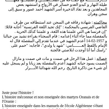
طيلة النهار و كبدو العدو خسائر في الأرواح و استشهد بعض
المجاهدين و بعد نفاذ الذخيرة أسر الشهيد أحمد عمور و سيق إلى
سجن وهران
محاكمته
: شهادة رفاقه في السجن عند استنطاقه من طرف
القاضي الفرنسي بالمحكمة : "إنك تجيد اللغة الفرنسية" أجابه قائلا:
"إن فرنسا هي التي علمتنا هذه اللغة، و علمتنا كذلك الحرية .
بالمقصلة،مما جاء أثناء إعدامه : قام السجناء بقراءة نشيد من جبالنا
و 1957-02-14 أعدم الشهيد في عندما تقدم إلى المقصلة قال له
الإمام باللفظ العـــــــامي: "شهد يا ولدي"، فأجابه: "خمم على
راسك أما أنا أوجدت ابلاصتي فالجنة"
خصاله
: عمل هذا الرجل في صمت و مات في صمت و مازال
الصمت يسود حياته كشهيد أعدم بالمقصلة بعد زبانا و لم يسجل عليه
أي شيء من ذاكرة التاريخ. رحم الله شهدائنا الأبـــرار
Juste pour l'histoire !
L'histoire méconnue et non enseignée des martyrs Oranais et de
l'Oranie :
L'histoire enseignée dans les manuels de l'école Algérienne s'étant