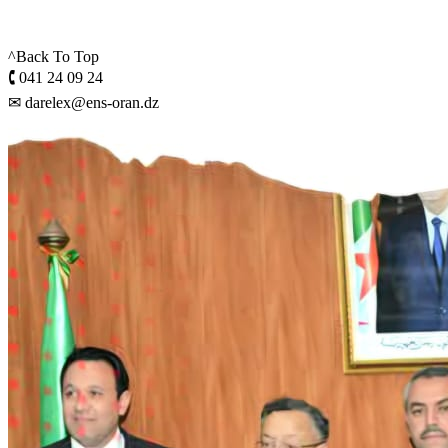
^Back To Top
🕻 041 24 09 24
✉ darelex@ens-oran.dz