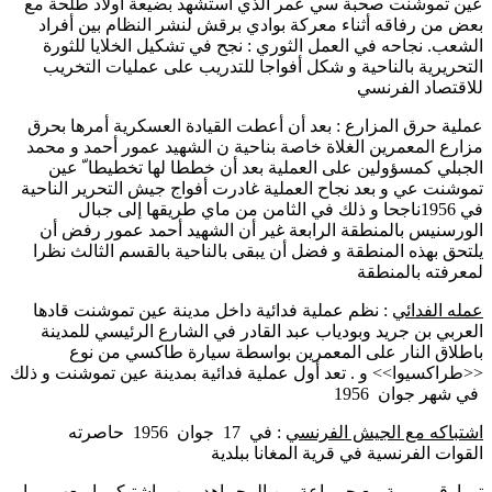
عين تموشنت صحبة سي عمر الذي استشهد بضيعة أولاد طلحة مع
بعض من رفاقه أثناء معركة بوادي برقش لنشر النظام بين أفراد
الشعب. نجاحه في العمل الثوري : نجح في تشكيل الخلايا للثورة
التحريرية بالناحية و شكل أفواجا للتدريب على عمليات التخريب
للاقتصاد الفرنسي
عملية حرق المزارع : بعد أن أعطت القيادة العسكرية أمرها بحرق
مزارع المعمرين الغلاة خاصة بناحية ن الشهيد عمور أحمد و محمد
الجبلي كمسؤولين على العملية بعد أن خططا لها تخطيطا ّ عين
تموشنت عي و بعد نجاح العملية غادرت أفواج جيش التحرير الناحية
في 1956ناجحا و ذلك في الثامن من ماي طريقها إلى جبال
الورسنيس بالمنطقة الرابعة غير أن الشهيد أحمد عمور رفض أن
يلتحق بهذه المنطقة و فضل أن يبقى بالناحية بالقسم الثالث نظرا
لمعرفته بالمنطقة
عمله الفدائي
: نظم عملية فدائية داخل مدينة عين تموشنت قادها
العربي بن جريد وبودياب عبد القادر في الشارع الرئيسي للمدينة
باطلاق النار على المعمرين بواسطة سيارة طاكسي من نوع
<<طراكسيوا>> و . تعد أول عملية فدائية بمدينة عين تموشنت و ذلك
في شهر جوان 1956
اشتباكه مع الجيش الفرنسي
: في 17
جوان
1956 حاصرته
القوات الفرنسية في قرية المغانا ببلدية
تـــارقــــــــة مع جمــاعة من المجــاهديــن و اشتبكــوا معهــــــا