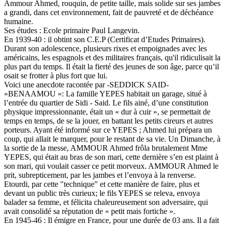
Ammour Ahmed, rouquin, de petite taille, mais solide sur ses jambes
a grandi, dans cet environnement, fait de pauvreté et de déchéance
humaine.
Ses études : Ecole primaire Paul Langevin.
En 1939-40 : il obtint son C.E.P (Certificat d’Etudes Primaires).
Durant son adolescence, plusieurs rixes et empoignades avec les
américains, les espagnols et des militaires français, qu'il ridiculisait la
plus part du temps. Il était la fierté des jeunes de son âge, parce qu’il
osait se frotter à plus fort que lui.
Voici une anecdote racontée par -SEDDICK SAID-
»BENAAMOU »: La famille YEPES habitait un garage, situé à
l’entrée du quartier de Sidi - Said. Le fils ainé, d’une constitution
physique impressionnante, était un « dur à cuir », se permettait de
temps en temps, de se la jouer, en battant les petits cireurs et autres
porteurs. Ayant été informé sur ce YEPES ; Ahmed lui prépara un
coup, qui allait le marquer, pour le restant de sa vie. Un Dimanche, à
la sortie de la messe, AMMOUR Ahmed frôla brutalement Mme
YEPES, qui était au bras de son mari, cette dernière s’en est plaint à
son mari, qui voulait casser ce petit morveux. AMMOUR Ahmed le
prit, subrepticement, par les jambes et l’envoya à la renverse.
Etourdi, par cette "technique" et cette manière de faire, plus et
devant un public très curieux; le fils YEPES se releva, envoya
balader sa femme, et félicita chaleureusement son adversaire, qui
avait consolidé sa réputation de « petit mais fortiche ».
En 1945-46 : Il émigre en France, pour une durée de 03 ans. Il a fait