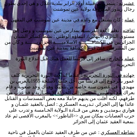
عشيرته
: ينتمي إلى قبيلة أولاد الزاير ببلدية أغلال و هي إحدى بطون
رجال زيدور المعروفة بولاية عين تموشنت
عمله
: كان يشتغل مع والده في مدينة عين تموشنت في المقهى
ثقافته
: تعلم اللغة الفرنسية بمدارس عين تموشنت و وصل إلى
مستوى الثانوي (النهائي). انتماؤه الوطني : نشط كسائر الشبان
الجزائريين في الكشافـــــــة الاسلاميــــة الجزائريــــــة و كان من
بين المشرفين على فرع الكشافة بمدينة عين تموشنت
عمله بالخارج
: سافر إلى فرنسا للعمل هناك قبل اندلاع الثورة
التحريرية
جهاده في الثورة التحريرية
: عندما اندلعت الثورة التحريرية كلف
عمور بالرجوع إلى فرنسا من أجل جلب الأسلحة 1955بالعربي بن
مهيدي ، في غضون سنة خاصة من بلجيكا وهناك وجد صعوبة و قام
بعراك مع الوطنيين المنتمين إلى الحركة الانتصـارية و قد عذب من
طرفهم، لكنه أفلت من يديهم حاملا معه بعض المسدسات و القنابل
عائدا بها إلى الجزائر. تـدريبـه العسكري : اتصل بالعقيد عثمـان و
هواري بـومديـن و بعض من قــادة الـولاية الخـامسة و تدرب على
حرب العصابات بمكان سري <<الناظور>> بالمغرب الأقصى ثم عاد
بمعية العقيد عثمان إلى الجزائر.
نشاطه العسكري
: عين من طرف العقيد عثمان بالعمل في ناحية