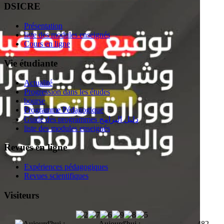
DSICRE
Présentation
liste des modules enseignés
Cours en ligne
Vie étudiante
Actualité
Progression dans les études
bourse
Programme Pédagogique
Guide des programmes دليل البرامج
liste des modules enseignés
Revues en ligne
Expériences pédagogiques
Revues scientifiques
Visiteurs
Aujourd'hui :
482