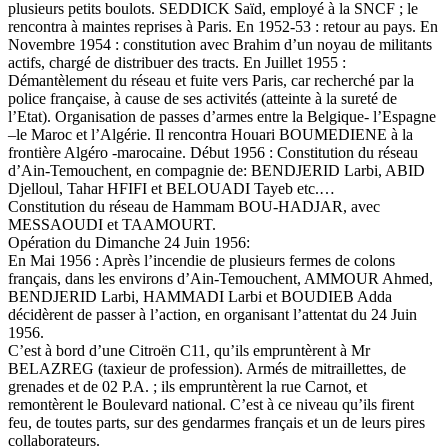
plusieurs petits boulots. SEDDICK Saïd, employé à la SNCF ; le
rencontra à maintes reprises à Paris. En 1952-53 : retour au pays. En
Novembre 1954 : constitution avec Brahim d’un noyau de militants
actifs, chargé de distribuer des tracts. En Juillet 1955 :
Démantèlement du réseau et fuite vers Paris, car recherché par la
police française, à cause de ses activités (atteinte à la sureté de
l’Etat). Organisation de passes d’armes entre la Belgique- l’Espagne
–le Maroc et l’Algérie. Il rencontra Houari BOUMEDIENE à la
frontière Algéro -marocaine. Début 1956 : Constitution du réseau
d’Ain-Temouchent, en compagnie de: BENDJERID Larbi, ABID
Djelloul, Tahar HFIFI et BELOUADI Tayeb etc.…
Constitution du réseau de Hammam BOU-HADJAR, avec
MESSAOUDI et TAAMOURT.
Opération du Dimanche 24 Juin 1956:
En Mai 1956 : Après l’incendie de plusieurs fermes de colons
français, dans les environs d’Ain-Temouchent, AMMOUR Ahmed,
BENDJERID Larbi, HAMMADI Larbi et BOUDIEB Adda
décidèrent de passer à l’action, en organisant l’attentat du 24 Juin
1956.
C’est à bord d’une Citroën C11, qu’ils empruntèrent à Mr
BELAZREG (taxieur de profession). Armés de mitraillettes, de
grenades et de 02 P.A. ; ils empruntèrent la rue Carnot, et
remontèrent le Boulevard national. C’est à ce niveau qu’ils firent
feu, de toutes parts, sur des gendarmes français et un de leurs pires
collaborateurs.