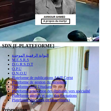
SDN [E-PLATEFORME]
البوابة الرقمية الموحدة
M.E.S.R.S
D.G.R.S.D.T
O.P.U
O.N.O.U
Plateforme de publications ASJP Cerist
Plateforme de gestion du personnel
Plateforme pour l'étudiant
Plateforme orientation des étudiants vers spécialité
Plateforme gestion et suivi des formations
Plateforme des cours en ligne (mooc)
Présentation