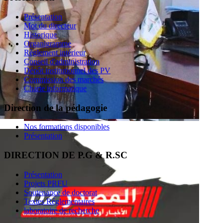
Présentation
Mot du directeur
Historique
Organigramme
Règlement intérieur
Conseil d'administration
Dépôt institutionnel des PV
Commission des marchés
Charte informatique
Direction de la pédagogie
Nos formations disponibles
Présentation
DIRECTION DE P.G & R.SC
Présentation
Projets PRFU
Soutenance de doctorat
Textes Réglementaires
laboratoire de recherche