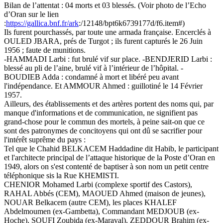
Bilan de l’attentat : 04 morts et 03 blessés. (Voir photo de l’Echo
d’Oran sur le lien
:
https://gallica.bnf.fr/ark
:/12148/bpt6k6739177d/f6.item#)
Ils furent pourchassés, par toute une armada française. Encerclés à
OULED JBARA, prés de Turgot ; ils furent capturés le 26 Juin
1956 ; faute de munitions.
-HAMMADI Larbi : fut brulé vif sur place. -BENDJERID Larbi :
blessé au pli de l’aine, brulé vif à l’intérieur de l’hôpital. -
BOUDIEB Adda : condamné à mort et libéré peu avant
l'indépendance. Et AMMOUR Ahmed : guillotiné le 14 Février
1957.
Ailleurs, des établissements et des artères portent des noms qui, par
manque d'informations et de communication, ne signifient pas
grand-chose pour le commun des mortels, à peine sait-on que ce
sont des patronymes de concitoyens qui ont dû se sacrifier pour
l'intérêt suprême du pays :
Tel que le Chahid BELKACEM Haddadine dit Habib, le participant
et l'architecte principal de l’attaque historique de la Poste d’Oran en
1949, alors on s'est contenté de baptiser à son nom un petit centre
téléphonique sis la Rue KHEMISTI.
CHENIOR Mohamed Larbi (complexe sportif des Castors),
RAHAL Abbés (CEM), MAOUED Ahmed (maison de jeunes),
NOUAR Belkacem (autre CEM), les places KHALEF
Abdelmoumen (ex-Gambetta), Commandant MEDJOUB (ex-
Hoche), SOUFI Zoubida (ex-Maraval), ZEDDOUR Brahim (ex-