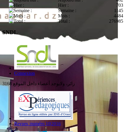
Hier :
703
Semaine :
1145
Mois :
4484
Total :
276985
SNDL
Connexion
3168 زائر، ولايوجد أعضاء داخل الموقع
Revues :numéro 10|2016