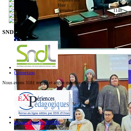
Hier :
703
Semaine :
1148
Mois :
4487
Total :
276988
SNDL
Connexion
Nous avons 3181 invités et aucun membre en ligne
Revues :numéro 10|2016