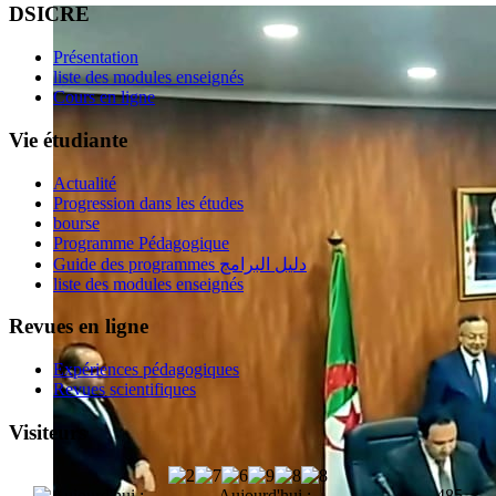
DSICRE
Présentation
liste des modules enseignés
Cours en ligne
Vie étudiante
Actualité
Progression dans les études
bourse
Programme Pédagogique
Guide des programmes دليل البرامج
liste des modules enseignés
Revues en ligne
Expériences pédagogiques
Revues scientifiques
Visiteurs
Aujourd'hui :
485