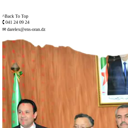
^Back To Top
🕻 041 24 09 24
✉ darelex@ens-oran.dz