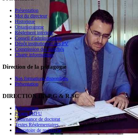
Présentation
Mot du directeur
Historique
Organigramme
Règlement intérieur
Conseil d'administration
Dépôt institutionnel des PV
Commission des marchés
Charte informatique
Direction de la pédagogie
Nos formations disponibles
Présentation
DIRECTION DE P.G & R.SC
Présentation
Projets PRFU
Soutenance de doctorat
Textes Réglementaires
laboratoire de recherche