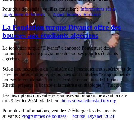
Pour plus de détails , veuillez consulter :
Informations sur le
programme de bourses
-
Appel_bourses_Romanie
La Fondation turque Diyanet offre des
bourses aux étudiants algériens
La fondation turque "Diyanet" a annoncé l’ouverture des
nominations dans le programme de bourses pour les étudiants
algériens.
Selon une instruction du Ministère de l’enseignement supérieur et de
la recherche scientifique, les bourses sont intitulées "Programmes de
bourses internationales pour les écoles secondaires de l’Imam
Khatib. préparer la licence et la maîtrise en théologie ", Turquie.
Les inscriptions doivent être soumises au programme avant la date
du 29 février 2024, via le lien :
https://diyanetburslari.tdv.org
Pour plus d’informations, veuillez télécharger les documents
suivants :
Programmes de bourses
-
bourse_Diyanet_2024