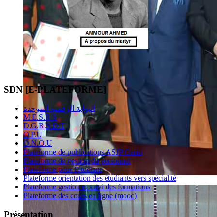
SDN [E-PLATEFORME]
البوابة الرقمية الموحدة
M.E.S.R.S
D.G.R.S.D.T
O.P.U
O.N.O.U
Plateforme de publications ASJP Cerist
Plateforme de gestion du personnel
Plateforme pour l'étudiant
Plateforme orientation des étudiants vers spécialité
Plateforme gestion et suivi des formations
Plateforme des cours en ligne (mooc)
Présentation