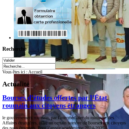
Recherche
Recherche
Vous êtes ici :
Accueil
Actualité
Bourses d’études offertes par l’État
roumain aux citoyens étrangers
le gouvernement roumain, par l'intermédiaire du ministère des
Affaires étrangères, offre un certain nombre de bourses aux citoyens
des pays étrangers ,Pour l’année académique 2024-2025.