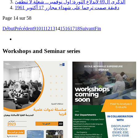
الذكرى ال69 لاندلاع الثورة: أول نوفمبر... شعلة لا تنطفئ
دقيقة صمت ترحما على شهداء مجازر 17 أكتوبر 1961
Page 14 sur 58
Début
Précédent
9
10
11
12
13
14
15
16
17
18
Suivant
Fin
Workshops and Seminar series