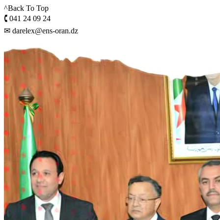
^Back To Top
🕻 041 24 09 24
✉ darelex@ens-oran.dz