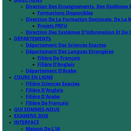
DIRECTIONS
Direction Des Enseignements, Des Diplômes 
Formations Disponibles
Direction De La Formation Doctorale, De La R
Projets PRFU
Direction Des Systèmes D'Information Et De 
DÉPARTEMENTS
Département Des Sciences Exactes
Département Des Langues Etrangères
Filière De Français
Filière D’Anglais
Département D’Arabe
COURS EN LIGNE
Filière Sciences Exactes
Filière D'Anglais
Filière D'Arabe
Filière De Français
QUI SOMMES-NOUS
EXAMENS 2026
INTERFACE
Maison De L'IA