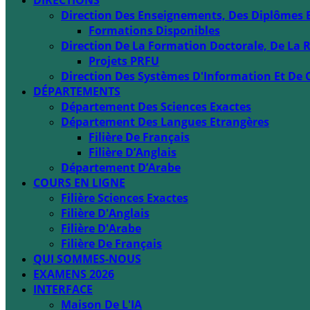
DIRECTIONS
Direction Des Enseignements, Des Diplômes 
Formations Disponibles
Direction De La Formation Doctorale, De La R
Projets PRFU
Direction Des Systèmes D'Information Et De 
DÉPARTEMENTS
Département Des Sciences Exactes
Département Des Langues Etrangères
Filière De Français
Filière D’Anglais
Département D’Arabe
COURS EN LIGNE
Filière Sciences Exactes
Filière D'Anglais
Filière D'Arabe
Filière De Français
QUI SOMMES-NOUS
EXAMENS 2026
INTERFACE
Maison De L'IA