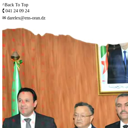
^Back To Top
🕻 041 24 09 24
✉ darelex@ens-oran.dz