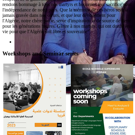
rendons hommage à tous nos martyrs et honorons leur sacrifice pour
l'indépendance de notre pays. Que la mémoire de ces héros reste à
jamais gravée dans nos cœurs, et que leur dévouement pour
l'Algérie, notre chère patrie, serve d'inspiration et de source de fierté
pour les générations futures. Gloire à nos martyrs, qui ont donné leur
vie pour que l'Algérie soit libre et souveraine".
Workshops and Seminar series