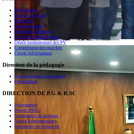
Présentation
Mot du directeur
Historique
Organigramme
Règlement intérieur
Conseil d'administration
Dépôt institutionnel des PV
Commission des marchés
Charte informatique
Direction de la pédagogie
Nos formations disponibles
Présentation
DIRECTION DE P.G & R.SC
Présentation
Projets PRFU
Soutenance de doctorat
Textes Réglementaires
laboratoire de recherche