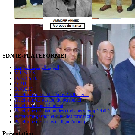
SDN [E-PLATEFORME]
البوابة الرقمية الموحدة
M.E.S.R.S
D.G.R.S.D.T
O.P.U
O.N.O.U
Plateforme de publications ASJP Cerist
Plateforme de gestion du personnel
Plateforme pour l'étudiant
Plateforme orientation des étudiants vers spécialité
Plateforme gestion et suivi des formations
Plateforme des cours en ligne (mooc)
Présentation