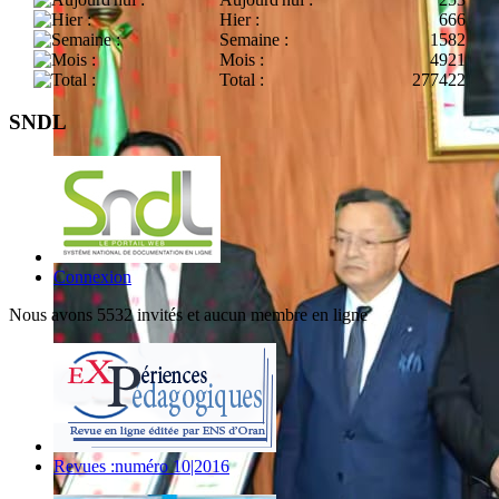
Hier :
666
Semaine :
1582
Mois :
4921
Total :
277422
SNDL
Connexion
Nous avons 5532 invités et aucun membre en ligne
Revues :numéro 10|2016