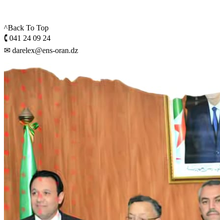
^Back To Top
🕻 041 24 09 24
✉ darelex@ens-oran.dz