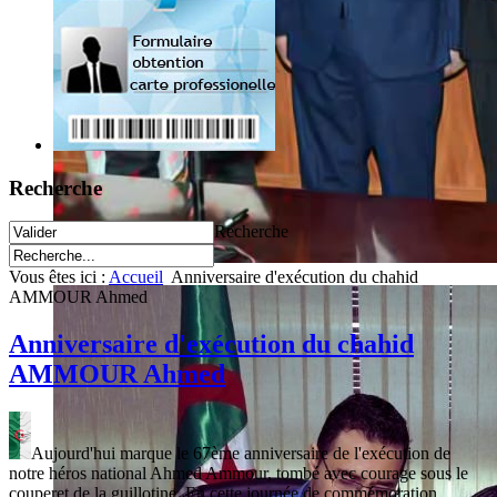
Recherche
Recherche
Vous êtes ici :
Accueil
Anniversaire d'exécution du chahid
AMMOUR Ahmed
Anniversaire d'exécution du chahid
AMMOUR Ahmed
Aujourd'hui marque le 67ème anniversaire de l'exécution de
notre héros national Ahmed Ammour, tombé avec courage sous le
couperet de la guillotine. En cette journée de commémoration,