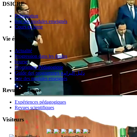
DSICRE
Présentation
liste des modules enseignés
Cours en ligne
Vie étudiante
Actualité
Progression dans les études
bourse
Programme Pédagogique
Guide des programmes دليل البرامج
liste des modules enseignés
Revues en ligne
Expériences pédagogiques
Revues scientifiques
Visiteurs
Aujourd'hui :
253