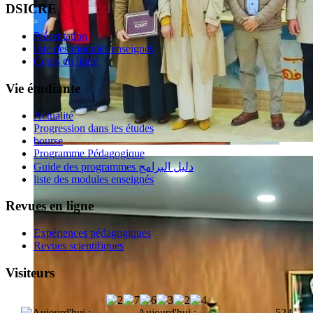
DSICRE
Présentation
liste des modules enseignés
Cours en ligne
Vie étudiante
Actualité
Progression dans les études
bourse
Programme Pédagogique
Guide des programmes دليل البرامج
liste des modules enseignés
Revues en ligne
Expériences pédagogiques
Revues scientifiques
Visiteurs
Aujourd'hui :
524