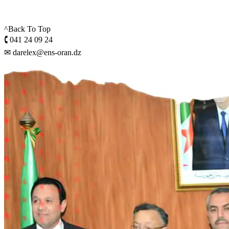
^Back To Top
🕻 041 24 09 24
✉ darelex@ens-oran.dz