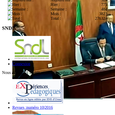
Hier :
775
Semaine :
484
Mois :
3823
Total :
276324
SNDL
Connexion
Nous avons 791 invités et aucun membre en ligne
Revues :numéro 10|2016