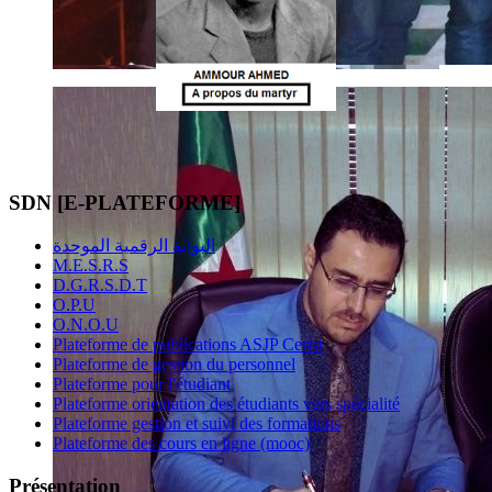
SDN [E-PLATEFORME]
البوابة الرقمية الموحدة
M.E.S.R.S
D.G.R.S.D.T
O.P.U
O.N.O.U
Plateforme de publications ASJP Cerist
Plateforme de gestion du personnel
Plateforme pour l'étudiant
Plateforme orientation des étudiants vers spécialité
Plateforme gestion et suivi des formations
Plateforme des cours en ligne (mooc)
Présentation