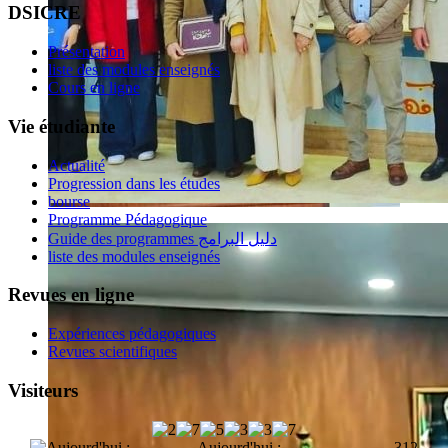
DSICRE
Présentation
liste des modules enseignés
Cours en ligne
Vie étudiante
Actualité
Progression dans les études
bourse
Programme Pédagogique
Guide des programmes دليل البرامج
liste des modules enseignés
Revues en ligne
Expériences pédagogiques
Revues scientifiques
Visiteurs
Aujourd'hui :
312