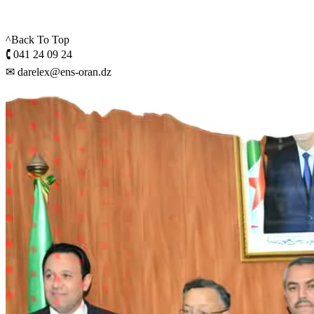
^Back To Top
🕻 041 24 09 24
✉ darelex@ens-oran.dz