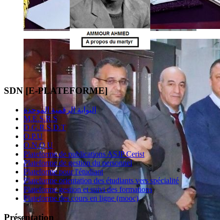
SDN [E-PLATEFORME]
البوابة الرقمية الموحدة
M.E.S.R.S
D.G.R.S.D.T
O.P.U
O.N.O.U
Plateforme de publications ASJP Cerist
Plateforme de gestion du personnel
Plateforme pour l'étudiant
Plateforme orientation des étudiants vers spécialité
Plateforme gestion et suivi des formations
Plateforme des cours en ligne (mooc)
Présentation