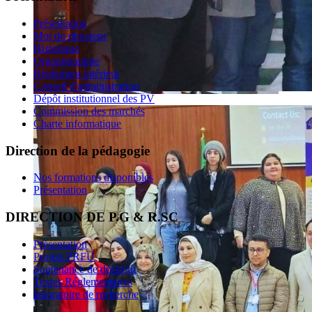
Présentation
Mot du directeur
Historique
Organigramme
Règlement intérieur
Conseil d'administration
Dépôt institutionnel des PV
Commission des marchés
Charte informatique
Direction de la pédagogie
Nos formations disponibles
Présentation
DIRECTION DE P.G & R.SC
Présentation
Projets PRFU
Soutenance de doctorat
Textes Réglementaires
laboratoire de recherche