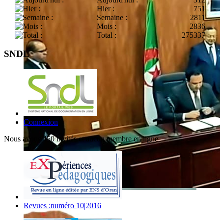
Hier :
751
Semaine :
2811
Mois :
2836
Total :
275337
SNDL
Connexion
Nous avons 450 invités et aucun membre en ligne
Revues :numéro 10|2016