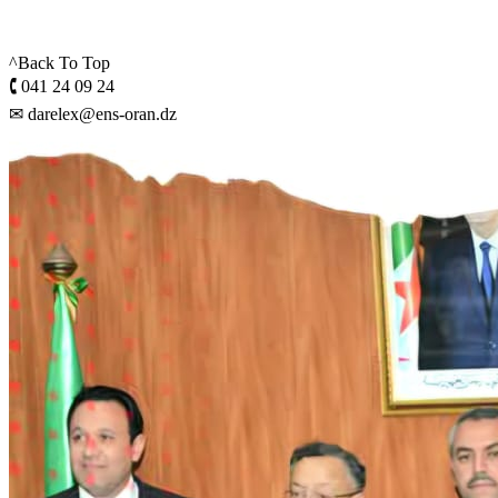
^Back To Top
🕻 041 24 09 24
✉ darelex@ens-oran.dz