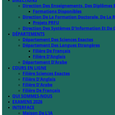
DIRECTIONS
Direction Des Enseignements, Des Diplômes 
Formations Disponibles
Direction De La Formation Doctorale, De La R
Projets PRFU
Direction Des Systèmes D'Information Et De 
DÉPARTEMENTS
Département Des Sciences Exactes
Département Des Langues Etrangères
Filière De Français
Filière D’Anglais
Département D’Arabe
COURS EN LIGNE
Filière Sciences Exactes
Filière D'Anglais
Filière D'Arabe
Filière De Français
QUI SOMMES-NOUS
EXAMENS 2026
INTERFACE
Maison De L'IA