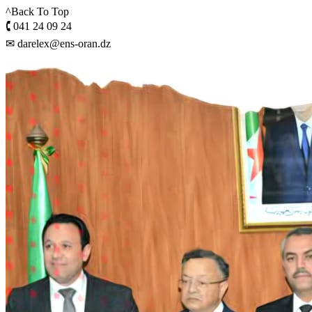
^Back To Top
🕻 041 24 09 24
✉ darelex@ens-oran.dz