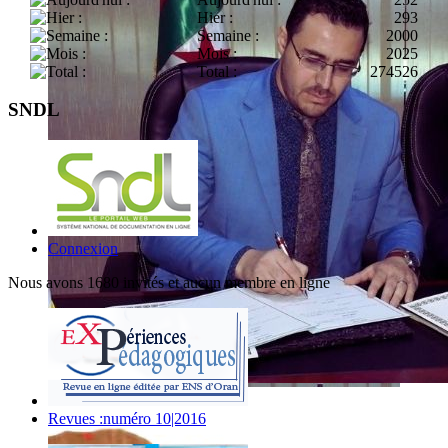
Hier :
293
Semaine :
2000
Mois :
2025
Total :
274526
SNDL
Connexion
Nous avons 1680 invités et aucun membre en ligne
Revues :numéro 10|2016