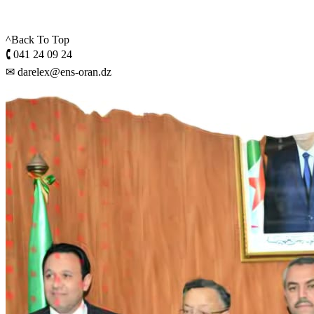
^Back To Top
🕻 041 24 09 24
✉ darelex@ens-oran.dz