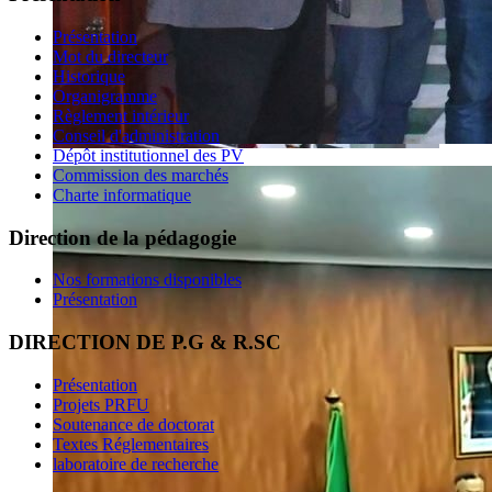
Présentation
Mot du directeur
Historique
Organigramme
Règlement intérieur
Conseil d'administration
Dépôt institutionnel des PV
Commission des marchés
Charte informatique
Direction de la pédagogie
Nos formations disponibles
Présentation
DIRECTION DE P.G & R.SC
Présentation
Projets PRFU
Soutenance de doctorat
Textes Réglementaires
laboratoire de recherche