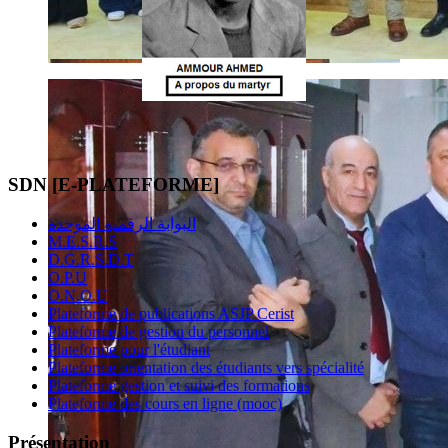
SDN [E-PLATEFORME]
البوابة الرقمية الموحدة
M.E.S.R.S
D.G.R.S.D.T
O.P.U
O.N.O.U
Plateforme de publications ASJP Cerist
Plateforme de gestion du personnel
Plateforme pour l'étudiant
Plateforme orientation des étudiants vers spécialité
Plateforme gestion et suivi des formations
Plateforme des cours en ligne (mooc)
Présentation