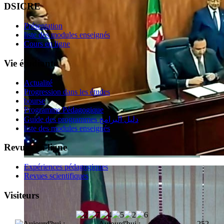
DSICRE
Présentation
liste des modules enseignés
Cours en ligne
Vie étudiante
Actualité
Progression dans les études
bourse
Programme Pédagogique
Guide des programmes دليل البرامج
liste des modules enseignés
Revues en ligne
Expériences pédagogiques
Revues scientifiques
Visiteurs
Aujourd'hui :
252