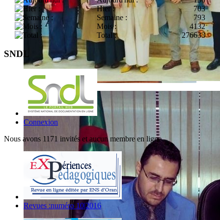
Hier :
703
Semaine :
793
Mois :
4132
Total :
276633
SNDL
Connexion
Nous avons 1171 invités et aucun membre en ligne
Revues :numéro 10|2016