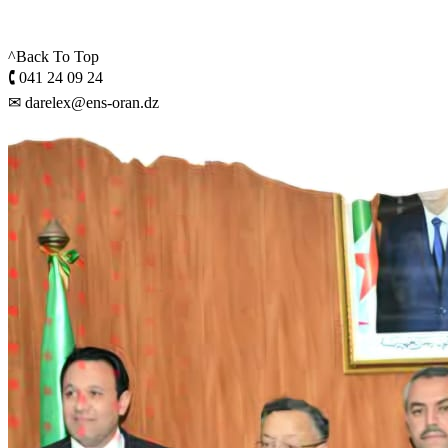
^Back To Top
🕻 041 24 09 24
✉ darelex@ens-oran.dz