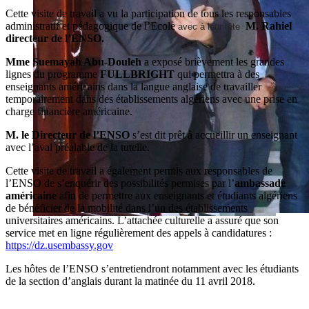
Cette visite de travail a vu la participation de tous les responsables
administratif et pédagogique de l’Ecole
M. Rahiel
avec à leur tête
directeur de l’ENSO.
Mme Suemayah Abu-Douleh
a exposé brièvement les grandes
lignes du programme
FULLBRIGHT
qui permettra à des
enseignants américains dans la langue anglaise de travailler
temporairement dans des établissements algériens avec une prise en
charge financière américaine.
M. le Directeur de l’ENSO
s’est dit prêt à accueillir un enseignant
avec l’aval préalable de la tutelle.
Cette visite de travail a également permis aux responsables de
l’ENSO de s’enquérir des possibilités permises par l’
ambassade
américaine
afin de permettre aux enseignants et étudiants algériens
de bénéficier de la mobilité dans l’un des établissements
universitaires américains. L’attachée culturelle a assuré que son
service met en ligne régulièrement des appels à candidatures :
https://dz.usembassy.gov
Les hôtes de l’ENSO s’entretiendront notamment avec les étudiants
de la section d’anglais durant la matinée du 11 avril 2018.