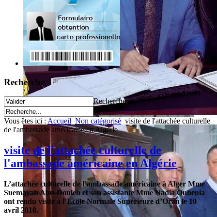
Recherche
Recherche
Vous êtes ici :
Accueil
Non catégorisé
visite de l'attachée culturelle
de l'ambassade américaine en Algérie
visite de l'attachée culturelle de
l'ambassade américaine en Algérie
L’attachée culturelle de l’ambassade américaine à Alger Mme
Suemayah Abu-Douleh et son assistante Mme Nadia Ouhenia
ont rendu visite à l’Ecole Normale Supérieure d’Oran le 10
avril 2018.