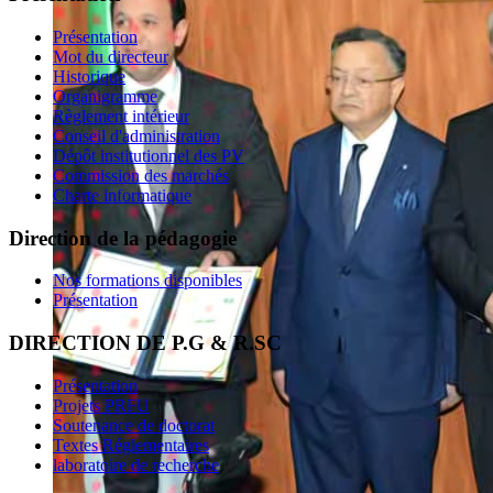
Présentation
Mot du directeur
Historique
Organigramme
Règlement intérieur
Conseil d'administration
Dépôt institutionnel des PV
Commission des marchés
Charte informatique
Direction de la pédagogie
Nos formations disponibles
Présentation
DIRECTION DE P.G & R.SC
Présentation
Projets PRFU
Soutenance de doctorat
Textes Réglementaires
laboratoire de recherche