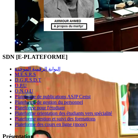
SDN [E-PLATEFORME]
البوابة الرقمية الموحدة
M.E.S.R.S
D.G.R.S.D.T
O.P.U
O.N.O.U
Plateforme de publications ASJP Cerist
Plateforme de gestion du personnel
Plateforme pour l'étudiant
Plateforme orientation des étudiants vers spécialité
Plateforme gestion et suivi des formations
Plateforme des cours en ligne (mooc)
Présentation