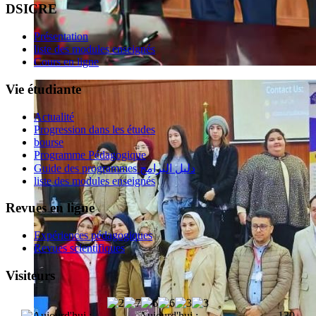
DSICRE
Présentation
liste des modules enseignés
Cours en ligne
Vie étudiante
Actualité
Progression dans les études
bourse
Programme Pédagogique
Guide des programmes دليل البرامج
liste des modules enseignés
Revues en ligne
Expériences pédagogiques
Revues scientifiques
Visiteurs
Aujourd'hui :
130